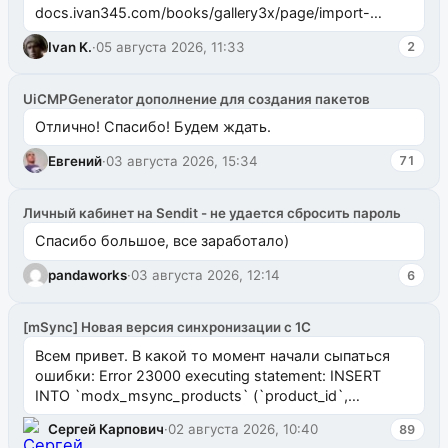
docs.ivan345.com/books/gallery3x/page/import-
ms2galleryphp
Ivan K.
·
05 августа 2026, 11:33
2
UiCMPGenerator дополнение для создания пакетов
Отлично! Спасибо! Будем ждать.
Евгений
·
03 августа 2026, 15:34
71
Личный кабинет на Sendit - не удается сбросить пароль
Спасибо большое, все заработало)
pandaworks
·
03 августа 2026, 12:14
6
[mSync] Новая версия синхронизации с 1С
Всем привет. В какой то момент начали сыпаться
ошибки: Error 23000 executing statement: INSERT
INTO `modx_msync_products` (`product_id`,
`uuid_1c`) VALUES ...
Сергей Карпович
·
02 августа 2026, 10:40
89