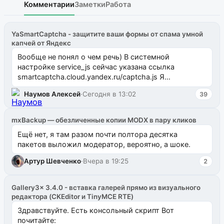
Комментарии
Заметки
Работа
YaSmartCaptcha - защитите ваши формы от спама умной
капчей от Яндекс
Вообще не понял о чем речь) В системной
настройке service_js сейчас указана ссылка
smartcaptcha.cloud.yandex.ru/captcha.js Я
предложил очистить эту настройку, тогда
Наумов Алексей
·
Сегодня в 13:02
39
компонент н...
mxBackup — обезличенные копии MODX в пару кликов
Ещё нет, я там разом почти полтора десятка
пакетов выложил модератор, вероятно, а шоке.
Артур Шевченко
·
Вчера в 19:25
2
Gallery3x 3.4.0 - вставка галерей прямо из визуального
редактора (CKEditor и TinyMCE RTE)
Здравствуйте. Есть консольный скрипт Вот
почитайте: