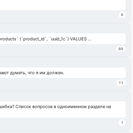
6
ucts` (`product_id`, `uuid_1c`) VALUES ...
89
нают думать, что я им должен.
11
ошибка? Список вопросов в одноименном разделе на
1