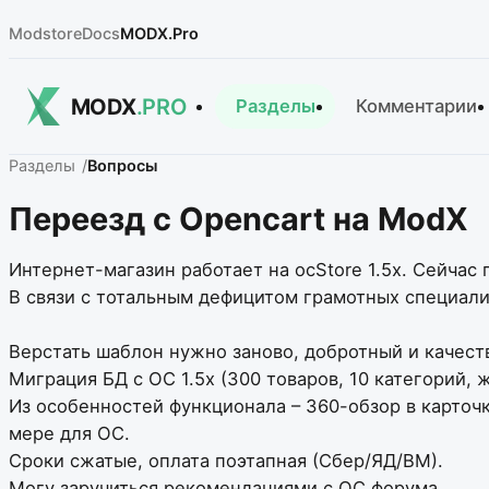
Modstore
Docs
MODX.Pro
MODX
.PRO
Разделы
Комментарии
Разделы
Вопросы
Переезд с Opencart на ModX
Интернет-магазин работает на ocStore 1.5x. Сейчас
В связи с тотальным дефицитом грамотных специали
Верстать шаблон нужно заново, добротный и качест
Миграция БД с ОС 1.5х (300 товаров, 10 категорий, 
Из особенностей функционала – 360-обзор в карточк
мере для OC.
Сроки сжатые, оплата поэтапная (Сбер/ЯД/ВМ).
Могу заручиться рекомендациями с OC форума.