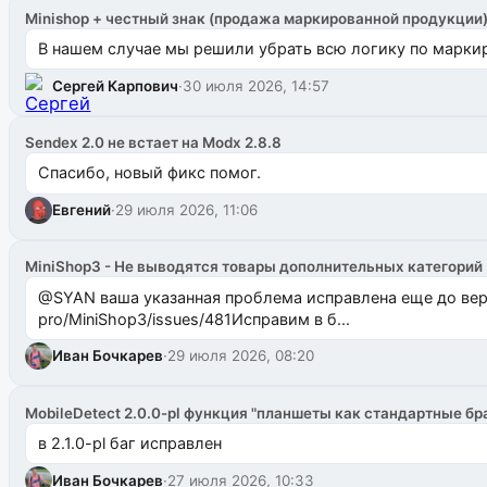
Minishop + честный знак (продажа маркированной продукции
В нашем случае мы решили убрать всю логику по маркир
Сергей Карпович
·
30 июля 2026, 14:57
Sendex 2.0 не встает на Modx 2.8.8
Спасибо, новый фикс помог.
Евгений
·
29 июля 2026, 11:06
MiniShop3 - Не выводятся товары дополнительных категорий
@SYAN ваша указанная проблема исправлена еще до версии 1.2.3 @Павлик Мышкин завел: gith
pro/MiniShop3/issues/481Исправим в б...
Иван Бочкарев
·
29 июля 2026, 08:20
MobileDetect 2.0.0-pl функция "планшеты как стандартные бр
в 2.1.0-pl баг исправлен
Иван Бочкарев
·
27 июля 2026, 10:33