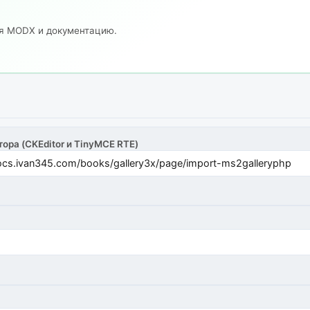
ия MODX и документацию.
тора (CKEditor и TinyMCE RTE)
cs.ivan345.com/books/gallery3x/page/import-ms2galleryphp