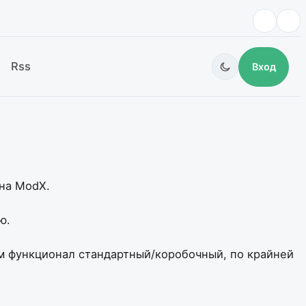
Rss
Вход
на ModX.
ю.
ом функционал стандартный/коробочный, по крайней