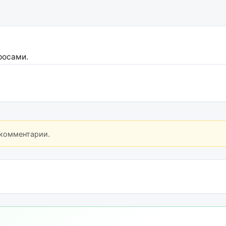
росами.
 комментарии.