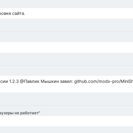
)
овке сайта.
ub.com/modx-pro/MiniShop3/issues/480 github.com/modx-
аузеры не работает"