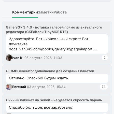
Комментарии
Заметки
Работа
Gallery3x 3.4.0 - вставка галерей прямо из визуального
редактора (CKEditor и TinyMCE RTE)
Здравствуйте. Есть консольный скрипт Вот
почитайте:
docs.ivan345.com/books/gallery3x/page/import-
ms2galleryphp
Ivan K.
·
05 августа 2026, 11:33
2
UiCMPGenerator дополнение для создания пакетов
Отлично! Спасибо! Будем ждать.
Евгений
·
03 августа 2026, 15:34
71
Личный кабинет на Sendit - не удается сбросить пароль
Спасибо большое, все заработало)