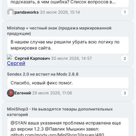
подсказать, в чем ошибка? Список вопросов в
одноименном разделе на modx.pro пока пуст, и,...
pandaworks
·
30 июля 2026, 15:14
1
Minishop + честный знак (продажа маркированной
продукции)
В нашем случае мы решили убрать всю логику по
маркировке сайта.
Сергей Карпович
·
30 июля 2026, 14:57
2
Sendex 2.0 не встает на Modx 2.8.8
Спасибо, новый фикс помог.
Евгений
·
29 июля 2026, 11:06
3
MiniShop3 - Не выводятся товары дополнительных
категорий
@SYAN ваша указанная проблема исправлена еще
до версии 1.2.3 @Павлик Мышкин завел:
github.com/modx-pro/MiniShop3/issues/480