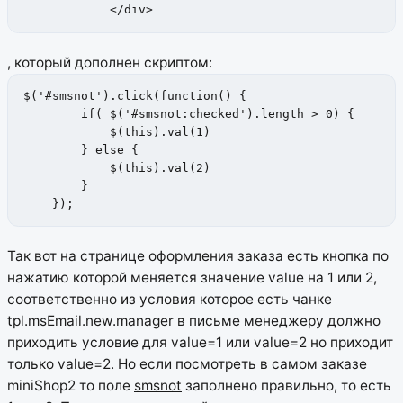
            </div>
, который дополнен скриптом:
$('#smsnot').click(function() {

        if( $('#smsnot:checked').length > 0) {

            $(this).val(1)

        } else {

            $(this).val(2)

        }

    });
Так вот на странице оформления заказа есть кнопка по
нажатию которой меняется значение value на 1 или 2,
соответственно из условия которое есть чанке
tpl.msEmail.new.manager в письме менеджеру должно
приходить условие для value=1 или value=2 но приходит
только value=2. Но если посмотреть в самом заказе
miniShop2 то поле
smsnot
заполнено правильно, то есть