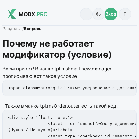
MODX
.PRO
Вход
Разделы
Вопросы
Почему не работает
модификатор (условие)
Всем привет! В чанке tpl.msEmail.new.manager
прописываю вот такое условие
<span class="strong-left">Смс уведомление о доставке
. Также в чанке tpl.msOrder.outer есть такой код:
<div style="float: none;">

                <label  for="smsnot">Смс уведомление 
(Нужно / Не нужно)</label>

                <input type="checkbox" id="smsnot" va