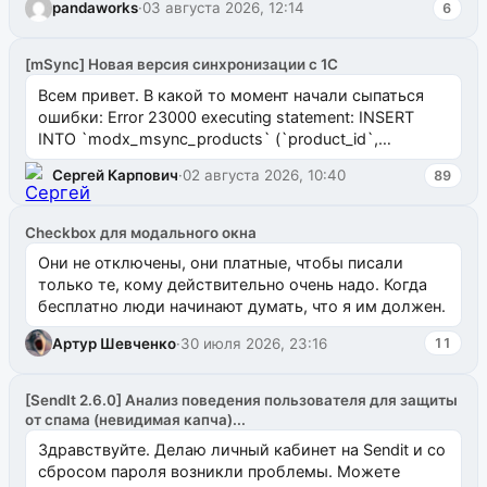
pandaworks
·
03 августа 2026, 12:14
6
[mSync] Новая версия синхронизации с 1С
Всем привет. В какой то момент начали сыпаться
ошибки: Error 23000 executing statement: INSERT
INTO `modx_msync_products` (`product_id`,
`uuid_1c`) VALUES ...
Сергей Карпович
·
02 августа 2026, 10:40
89
Checkbox для модального окна
Они не отключены, они платные, чтобы писали
только те, кому действительно очень надо. Когда
бесплатно люди начинают думать, что я им должен.
Артур Шевченко
·
30 июля 2026, 23:16
11
[SendIt 2.6.0] Анализ поведения пользователя для защиты
от спама (невидимая капча)...
Здравствуйте. Делаю личный кабинет на Sendit и со
сбросом пароля возникли проблемы. Можете