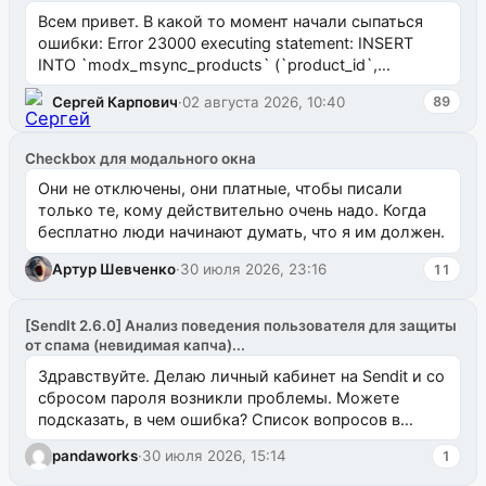
Всем привет. В какой то момент начали сыпаться
ошибки: Error 23000 executing statement: INSERT
INTO `modx_msync_products` (`product_id`,
`uuid_1c`) VALUES ...
Сергей Карпович
·
02 августа 2026, 10:40
89
Checkbox для модального окна
Они не отключены, они платные, чтобы писали
только те, кому действительно очень надо. Когда
бесплатно люди начинают думать, что я им должен.
Артур Шевченко
·
30 июля 2026, 23:16
11
[SendIt 2.6.0] Анализ поведения пользователя для защиты
от спама (невидимая капча)...
Здравствуйте. Делаю личный кабинет на Sendit и со
сбросом пароля возникли проблемы. Можете
подсказать, в чем ошибка? Список вопросов в
одноименном разделе на modx.pro пока пуст, и,...
pandaworks
·
30 июля 2026, 15:14
1