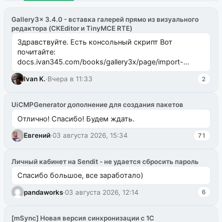
Gallery3x 3.4.0 - вставка галерей прямо из визуального
редактора (CKEditor и TinyMCE RTE)
Здравствуйте. Есть консольный скрипт Вот
почитайте:
docs.ivan345.com/books/gallery3x/page/import-
ms2galleryphp
Ivan K.
·
Вчера в 11:33
2
UiCMPGenerator дополнение для создания пакетов
Отлично! Спасибо! Будем ждать.
Евгений
·
03 августа 2026, 15:34
71
Личный кабинет на Sendit - не удается сбросить пароль
Спасибо большое, все заработало)
pandaworks
·
03 августа 2026, 12:14
6
[mSync] Новая версия синхронизации с 1С