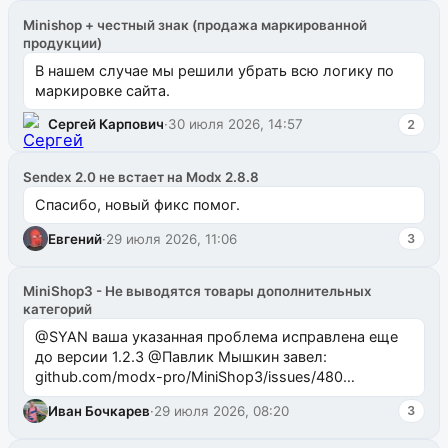
Minishop + честный знак (продажа маркированной
продукции)
В нашем случае мы решили убрать всю логику по
маркировке сайта.
Сергей Карпович
·
30 июля 2026, 14:57
2
Sendex 2.0 не встает на Modx 2.8.8
Спасибо, новый фикс помог.
Евгений
·
29 июля 2026, 11:06
3
MiniShop3 - Не выводятся товары дополнительных
категорий
@SYAN ваша указанная проблема исправлена еще
до версии 1.2.3 @Павлик Мышкин завел:
github.com/modx-pro/MiniShop3/issues/480
github.com/modx-pro/MiniShop3/issues/481Исправим
Иван Бочкарев
·
29 июля 2026, 08:20
3
в б...