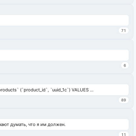
71
6
ucts` (`product_id`, `uuid_1c`) VALUES ...
89
нают думать, что я им должен.
11