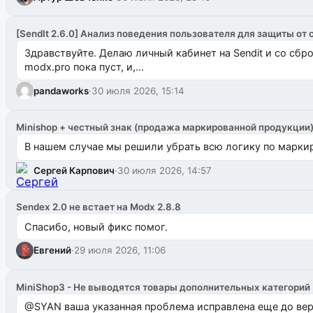
[SendIt 2.6.0] Анализ поведения пользователя для защиты от 
Здравствуйте. Делаю личный кабинет на Sendit и со сб
modx.pro пока пуст, и,...
pandaworks
·
30 июля 2026, 15:14
Minishop + честный знак (продажа маркированной продукции
В нашем случае мы решили убрать всю логику по маркир
Сергей Карпович
·
30 июля 2026, 14:57
Sendex 2.0 не встает на Modx 2.8.8
Спасибо, новый фикс помог.
Евгений
·
29 июля 2026, 11:06
MiniShop3 - Не выводятся товары дополнительных категорий
@SYAN ваша указанная проблема исправлена еще до версии 1.2.3 @Павлик Мышкин завел: gith