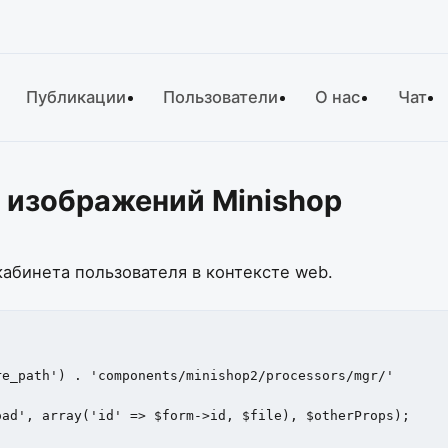
Публикации
Пользователи
О нас
Чат
 изображений Minishop
кабинета пользователя в контексте web.
e_path') . 'components/minishop2/processors/mgr/'

ad', array('id' => $form->id, $file), $otherProps);    
