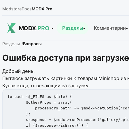
Modstore
Docs
MODX.Pro
MODX
.PRO
Разделы
Комментарии
Разделы
Вопросы
Ошибка доступа при загрузке
Добрый день.
Пытаюсь загружать картинки к товарам Minishop из 
Кусок кода, отвечающий за загрузку:
foreach ($_FILES as $file) {

        $otherProps = array(

           'processors_path' => $modx->getOption('cor
        );

        $response = $modx->runProcessor('gallery/uplo
        if ($response->isError()) {
