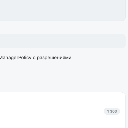
ManagerPolicy с разрешениями
1 303