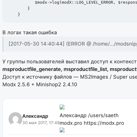
           $modx->log(modX::LOG_LEVEL_ERROR, $respons
        }

    }
В логах такая ошибка
[2017-05-30 14:40:44] (ERROR @ /home/.../modsnipp
У группы пользователей выставил доступ к контекст
msproductfile_generate, msproductfile_list, msproduct
Доступ к источнику файлов — MS2Images / Super user
Modx 2.5.6 + Minishop2 2.4.10
Александр
/users/saeth
Александр
modx.pro
https://modx.pro
30 мая 2017, 17:48