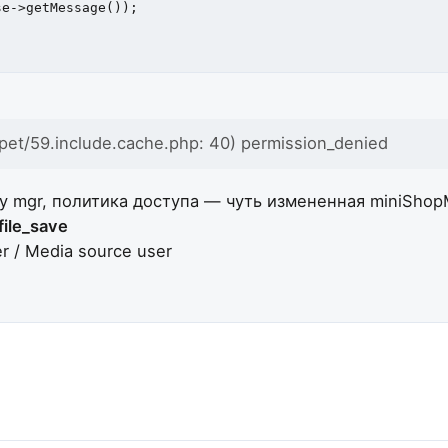
e->getMessage());

et/59.include.cache.php: 40) permission_denied
у mgr, политика доступа — чуть измененная miniShop
file_save
 / Media source user