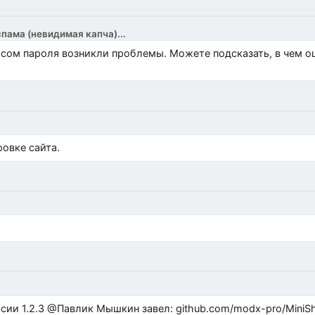
спама (невидимая капча)...
росом пароля возникли проблемы. Можете подсказать, в чем 
)
овке сайта.
ub.com/modx-pro/MiniShop3/issues/480 github.com/modx-