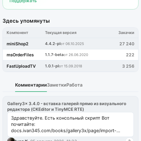
Поддержать
Здесь упомянуты
Компонент
Текущая версия
Закачки
miniShop2
4.4.2-pl
27 240
от 06.10.2025
msOrderFiles
1.1.7-beta
222
от 26.06.2020
FastUploadTV
1.0.1-pl
3 256
от 15.09.2018
Комментарии
Заметки
Работа
Gallery3x 3.4.0 - вставка галерей прямо из визуального
редактора (CKEditor и TinyMCE RTE)
Здравствуйте. Есть консольный скрипт Вот
почитайте:
docs.ivan345.com/books/gallery3x/page/import-
ms2galleryphp