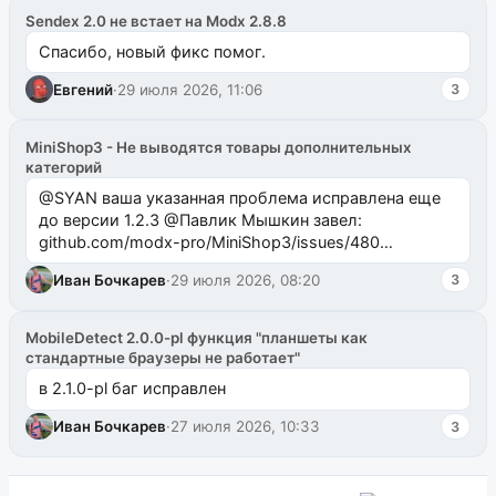
Sendex 2.0 не встает на Modx 2.8.8
Спасибо, новый фикс помог.
Евгений
·
29 июля 2026, 11:06
3
MiniShop3 - Не выводятся товары дополнительных
категорий
@SYAN ваша указанная проблема исправлена еще
до версии 1.2.3 @Павлик Мышкин завел:
github.com/modx-pro/MiniShop3/issues/480
github.com/modx-pro/MiniShop3/issues/481Исправим
Иван Бочкарев
·
29 июля 2026, 08:20
3
в б...
MobileDetect 2.0.0-pl функция "планшеты как
стандартные браузеры не работает"
в 2.1.0-pl баг исправлен
Иван Бочкарев
·
27 июля 2026, 10:33
3