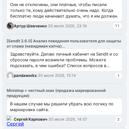
Они не отключены, они платные, чтобы писали
только те, кому действительно очень надо. Когда
бесплатно люди начинают думать, что я им должен.
Артур Шевченко
·
30 июля 2026, 23:16
11
[SendIt 2.6.0] Анализ поведения пользователя для защиты
от спама (невидимая капча)...
Здравствуйте. Делаю личный кабинет на Sendit и со
сбросом пароля возникли проблемы. Можете
подсказать, в чем ошибка? Список вопросов в
одноименном разделе на modx.pro пока пуст, и,...
pandaworks
·
30 июля 2026, 15:14
1
Minishop + честный знак (продажа маркированной
продукции)
В нашем случае мы решили убрать всю логику по
маркировке сайта.
Сергей Карпович
·
30 июля 2026, 14:57
2