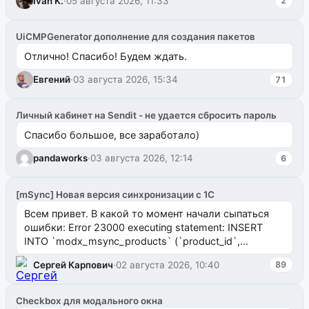
Ivan K.
·
05 августа 2026, 11:33
2
UiCMPGenerator дополнение для создания пакетов
Отлично! Спасибо! Будем ждать.
Евгений
·
03 августа 2026, 15:34
71
Личный кабинет на Sendit - не удается сбросить пароль
Спасибо большое, все заработало)
pandaworks
·
03 августа 2026, 12:14
6
[mSync] Новая версия синхронизации с 1С
Всем привет. В какой то момент начали сыпаться
ошибки: Error 23000 executing statement: INSERT
INTO `modx_msync_products` (`product_id`,
`uuid_1c`) VALUES ...
Сергей Карпович
·
02 августа 2026, 10:40
89
Checkbox для модального окна