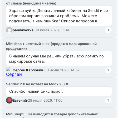
от спама (невидимая капча)...
Здравствуйте. Делаю личный кабинет на Sendit и со
сбросом пароля возникли проблемы. Можете
подсказать, в чем ошибка? Список вопросов в
одноименном разделе на modx.pro пока пуст, и,...
pandaworks
·
30 июля 2026, 15:14
1
Minishop + честный знак (продажа маркированной
продукции)
В нашем случае мы решили убрать всю логику по
маркировке сайта.
Сергей Карпович
·
30 июля 2026, 14:57
2
Sendex 2.0 не встает на Modx 2.8.8
Спасибо, новый фикс помог.
Евгений
·
29 июля 2026, 11:06
3
MiniShop3 - Не выводятся товары дополнительных