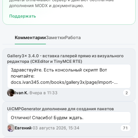
дополнения MODX и документацию.
Поддержать
Комментарии
Заметки
Работа
Gallery3x 3.4.0 - вставка галерей прямо из визуального
редактора (CKEditor и TinyMCE RTE)
Здравствуйте. Есть консольный скрипт Вот
почитайте:
docs.ivan345.com/books/gallery3x/page/import-
ms2galleryphp
Ivan K.
·
Вчера в 11:33
2
UiCMPGenerator дополнение для создания пакетов
Отлично! Спасибо! Будем ждать.
Евгений
·
03 августа 2026, 15:34
71