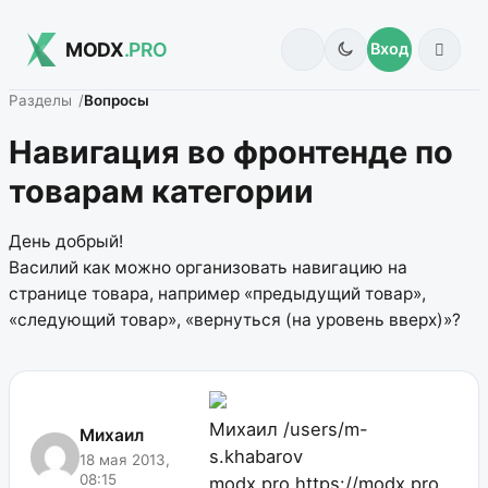
MODX
.PRO
Вход
Разделы
Вопросы
Навигация во фронтенде по
товарам категории
День добрый!
Василий как можно организовать навигацию на
странице товара, например «предыдущий товар»,
«следующий товар», «вернуться (на уровень вверх)»?
Михаил
/users/m-
Михаил
s.khabarov
18 мая 2013,
08:15
modx.pro
https://modx.pro