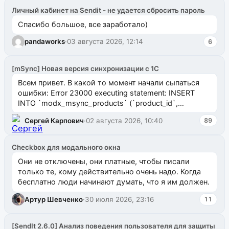
Личный кабинет на Sendit - не удается сбросить пароль
Спасибо большое, все заработало)
pandaworks
·
03 августа 2026, 12:14
6
[mSync] Новая версия синхронизации с 1С
Всем привет. В какой то момент начали сыпаться
ошибки: Error 23000 executing statement: INSERT
INTO `modx_msync_products` (`product_id`,
`uuid_1c`) VALUES ...
Сергей Карпович
·
02 августа 2026, 10:40
89
Checkbox для модального окна
Они не отключены, они платные, чтобы писали
только те, кому действительно очень надо. Когда
бесплатно люди начинают думать, что я им должен.
Артур Шевченко
·
30 июля 2026, 23:16
11
[SendIt 2.6.0] Анализ поведения пользователя для защиты