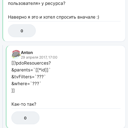
пользователя» у ресурса?
Наверно я это и хотел спросить вначале :)
0
Anton
29 апреля 2017, 17:00
[[!pdoResouerces?
&parents=`[[*id]]`
&tvFilters=`???`
&where=`???`
]]
Как-то так?
0