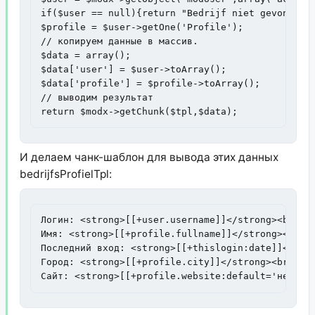
if($user == null){return "Bedrijf niet gevonden!"
$profile = $user->getOne('Profile');

// копируем данные в массив.

$data = array();

$data['user'] = $user->toArray();

$data['profile'] = $profile->toArray();

// выводим результат

return $modx->getChunk($tpl,$data);
И делаем чанк-шаблон для вывода этих данных
bedrijfsProfielTpl:
Логин: <strong>[[+user.username]]</strong><br />

Имя: <strong>[[+profile.fullname]]</strong><br />
Последний вход: <strong>[[+thislogin:date]]</stro
Город: <strong>[[+profile.city]]</strong><br />

Сайт: <strong>[[+profile.website:default='не ука