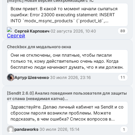
[mSync] Новая версия синхронизации с 1С
Всем привет. В какой то момент начали сыпаться
ошибки: Error 23000 executing statement: INSERT
INTO `modx_msync_products` (`product_id`,
`uuid_1c`) VALUES ...
Сергей Карпович
·
02 августа 2026, 10:40
89
Checkbox для модального окна
Они не отключены, они платные, чтобы писали
только те, кому действительно очень надо. Когда
бесплатно люди начинают думать, что я им должен.
Артур Шевченко
·
30 июля 2026, 23:16
11
[SendIt 2.6.0] Анализ поведения пользователя для защиты
от спама (невидимая капча)...
Здравствуйте. Делаю личный кабинет на Sendit и со
сбросом пароля возникли проблемы. Можете
подсказать, в чем ошибка? Список вопросов в
одноименном разделе на modx.pro пока пуст, и,...
pandaworks
·
30 июля 2026, 15:14
1