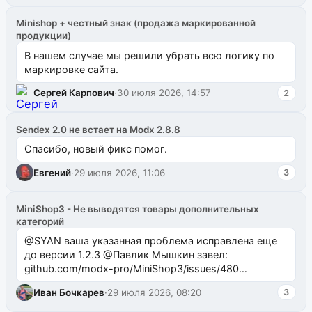
Minishop + честный знак (продажа маркированной
продукции)
В нашем случае мы решили убрать всю логику по
маркировке сайта.
Сергей Карпович
·
30 июля 2026, 14:57
2
Sendex 2.0 не встает на Modx 2.8.8
Спасибо, новый фикс помог.
Евгений
·
29 июля 2026, 11:06
3
MiniShop3 - Не выводятся товары дополнительных
категорий
@SYAN ваша указанная проблема исправлена еще
до версии 1.2.3 @Павлик Мышкин завел:
github.com/modx-pro/MiniShop3/issues/480
github.com/modx-pro/MiniShop3/issues/481Исправим
Иван Бочкарев
·
29 июля 2026, 08:20
3
в б...