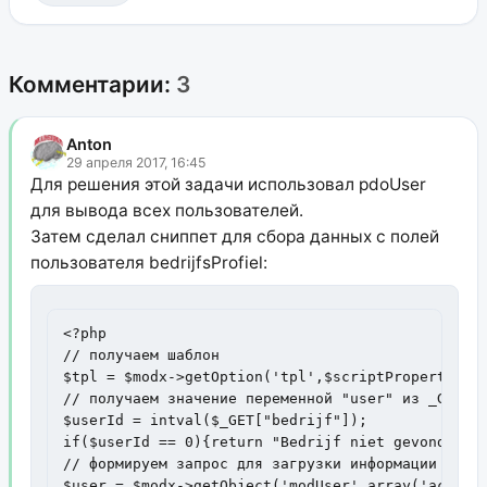
Комментарии:
3
Anton
29 апреля 2017, 16:45
Для решения этой задачи использовал pdoUser
для вывода всех пользователей.
Затем сделал сниппет для сбора данных с полей
пользователя bedrijfsProfiel:
<?php

// получаем шаблон

$tpl = $modx->getOption('tpl',$scriptProperties,'
// получаем значение переменной "user" из _GET

$userId = intval($_GET["bedrijf"]);

if($userId == 0){return "Bedrijf niet gevonden!";
// формируем запрос для загрузки информации из БД
$user = $modx->getObject('modUser',array('active'