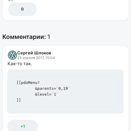
0
Комментарии:
1
Сергей Шлоков
23 апреля 2017, 15:04
Как-то так.
[[pdoMenu?

	&parents=`0,19`

	&level=`1`

]]
+1