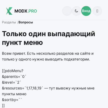
MODX
.PRO
Вход
Разделы
Вопросы
Только один выпадающий
пункт меню
Всем привет. Есть несколько разделов на сайте и
только у одного нужно выводить подкатегории.
[[pdoMenu?
&parents=`0`
&level=`2`
&resources=`1,17,18,19` — тут вывожу нужные мне
пункты меню
&sortby=``
]]