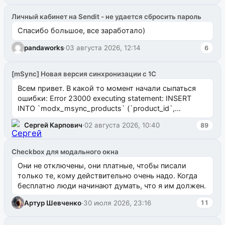
Личный кабинет на Sendit - не удается сбросить пароль
Спасибо большое, все заработало)
pandaworks
·
03 августа 2026, 12:14
6
[mSync] Новая версия синхронизации с 1С
Всем привет. В какой то момент начали сыпаться
ошибки: Error 23000 executing statement: INSERT
INTO `modx_msync_products` (`product_id`,
`uuid_1c`) VALUES ...
Сергей Карпович
·
02 августа 2026, 10:40
89
Checkbox для модального окна
Они не отключены, они платные, чтобы писали
только те, кому действительно очень надо. Когда
бесплатно люди начинают думать, что я им должен.
Артур Шевченко
·
30 июля 2026, 23:16
11