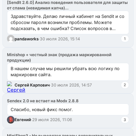
[SendIt 2.6.0] Анализ поведения пользователя для защиты
от спама (невидимая капча)...
Здравствуйте. Делаю личный кабинет на Sendit и со
сбросом пароля возникли проблемы. Можете
подсказать, в чем ошибка? Список вопросов в
одноименном разделе на modx.pro пока пуст, и,...
pandaworks
·
30 июля 2026, 15:14
1
Minishop + честный знак (продажа маркированной
продукции)
В нашем случае мы решили убрать всю логику по
маркировке сайта.
Сергей Карпович
·
30 июля 2026, 14:57
2
Sendex 2.0 не встает на Modx 2.8.8
Спасибо, новый фикс помог.
Евгений
·
29 июля 2026, 11:06
3
MiniShop3 - Не выводятся товары дополнительных