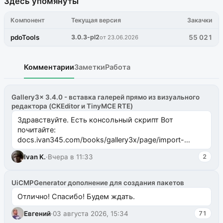
Здесь упомянуты
Компонент
Текущая версия
Закачки
pdoTools
3.0.3-pl2
55 021
от 23.06.2026
Комментарии
Заметки
Работа
Gallery3x 3.4.0 - вставка галерей прямо из визуального
редактора (CKEditor и TinyMCE RTE)
Здравствуйте. Есть консольный скрипт Вот
почитайте:
docs.ivan345.com/books/gallery3x/page/import-
ms2galleryphp
Ivan K.
·
Вчера в 11:33
2
UiCMPGenerator дополнение для создания пакетов
Отлично! Спасибо! Будем ждать.
Евгений
·
03 августа 2026, 15:34
71