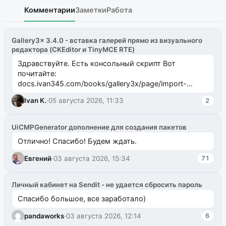
Комментарии
Заметки
Работа
Gallery3x 3.4.0 - вставка галерей прямо из визуального
редактора (CKEditor и TinyMCE RTE)
Здравствуйте. Есть консольный скрипт Вот
почитайте:
docs.ivan345.com/books/gallery3x/page/import-
ms2galleryphp
Ivan K.
·
05 августа 2026, 11:33
2
UiCMPGenerator дополнение для создания пакетов
Отлично! Спасибо! Будем ждать.
Евгений
·
03 августа 2026, 15:34
71
Личный кабинет на Sendit - не удается сбросить пароль
Спасибо большое, все заработало)
pandaworks
·
03 августа 2026, 12:14
6