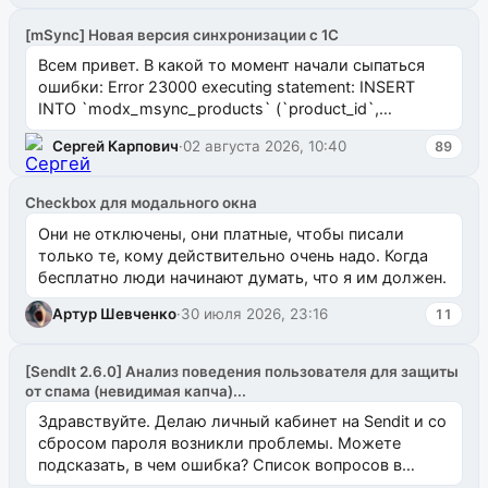
[mSync] Новая версия синхронизации с 1С
Всем привет. В какой то момент начали сыпаться
ошибки: Error 23000 executing statement: INSERT
INTO `modx_msync_products` (`product_id`,
`uuid_1c`) VALUES ...
Сергей Карпович
·
02 августа 2026, 10:40
89
Checkbox для модального окна
Они не отключены, они платные, чтобы писали
только те, кому действительно очень надо. Когда
бесплатно люди начинают думать, что я им должен.
Артур Шевченко
·
30 июля 2026, 23:16
11
[SendIt 2.6.0] Анализ поведения пользователя для защиты
от спама (невидимая капча)...
Здравствуйте. Делаю личный кабинет на Sendit и со
сбросом пароля возникли проблемы. Можете
подсказать, в чем ошибка? Список вопросов в
одноименном разделе на modx.pro пока пуст, и,...