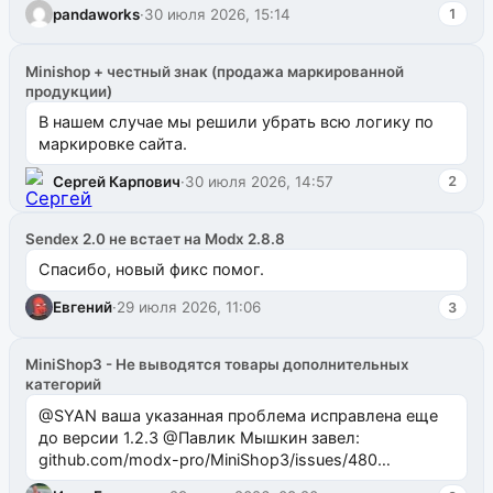
pandaworks
·
30 июля 2026, 15:14
1
Minishop + честный знак (продажа маркированной
продукции)
В нашем случае мы решили убрать всю логику по
маркировке сайта.
Сергей Карпович
·
30 июля 2026, 14:57
2
Sendex 2.0 не встает на Modx 2.8.8
Спасибо, новый фикс помог.
Евгений
·
29 июля 2026, 11:06
3
MiniShop3 - Не выводятся товары дополнительных
категорий
@SYAN ваша указанная проблема исправлена еще
до версии 1.2.3 @Павлик Мышкин завел:
github.com/modx-pro/MiniShop3/issues/480
github.com/modx-pro/MiniShop3/issues/481Исправим