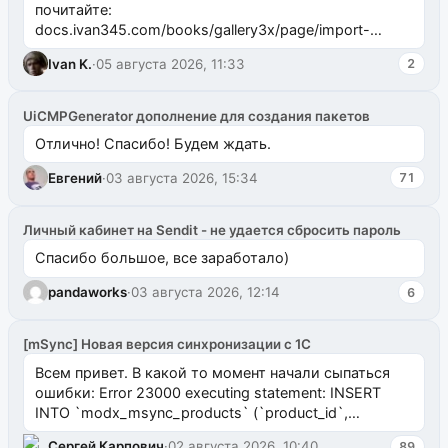
почитайте:
docs.ivan345.com/books/gallery3x/page/import-
ms2galleryphp
Ivan K.
·
05 августа 2026, 11:33
2
UiCMPGenerator дополнение для создания пакетов
Отлично! Спасибо! Будем ждать.
Евгений
·
03 августа 2026, 15:34
71
Личный кабинет на Sendit - не удается сбросить пароль
Спасибо большое, все заработало)
pandaworks
·
03 августа 2026, 12:14
6
[mSync] Новая версия синхронизации с 1С
Всем привет. В какой то момент начали сыпаться
ошибки: Error 23000 executing statement: INSERT
INTO `modx_msync_products` (`product_id`,
`uuid_1c`) VALUES ...
Сергей Карпович
·
02 августа 2026, 10:40
89