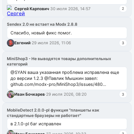
Сергей Карпович
·
30 июля 2026, 14:57
2
Sendex 2.0 не встает на Modx 2.8.8
Спасибо, новый фикс помог.
Евгений
·
29 июля 2026, 11:06
3
MiniShop3 - Не выводятся товары дополнительных
категорий
@SYAN ваша указанная проблема исправлена еще
до версии 1.2.3 @Павлик Мышкин завел:
github.com/modx-pro/MiniShop3/issues/480
github.com/modx-pro/MiniShop3/issues/481Исправим
Иван Бочкарев
·
29 июля 2026, 08:20
3
в б...
MobileDetect 2.0.0-pl функция "планшеты как
стандартные браузеры не работает"
в 2.1.0-pl баг исправлен
Иван Бочкарев
·
27 июля 2026, 10:33
3