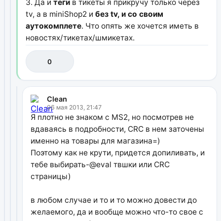
3. Да и
теги
в тикеты я прикручу только через
tv, а в miniShop2 и
без tv, и со своим
аутокомплете
. Что опять же хочется иметь в
новостях/тикетах/шмикетах.
0
Clean
06 мая 2013, 21:47
Я плотно не знаком с MS2, но посмотрев не
вдаваясь в подробности, СRC в нем заточены
именно на товары для магазина=)
Поэтому как не крути, придется допиливать, и
тебе выбирать-@eval твшки или CRC
страницы)
в любом случае и то и то можно довести до
желаемого, да и вообще можно что-то свое с