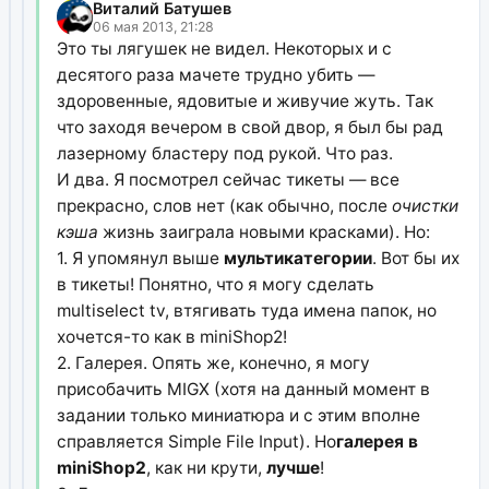
Виталий Батушев
06 мая 2013, 21:28
Это ты лягушек не видел. Некоторых и с
десятого раза мачете трудно убить —
здоровенные, ядовитые и живучие жуть. Так
что заходя вечером в свой двор, я был бы рад
лазерному бластеру под рукой. Что раз.
И два. Я посмотрел сейчас тикеты — все
прекрасно, слов нет (как обычно, после
очистки
кэша
жизнь заиграла новыми красками). Но:
1. Я упомянул выше
мультикатегории
. Вот бы их
в тикеты! Понятно, что я могу сделать
multiselect tv, втягивать туда имена папок, но
хочется-то как в miniShop2!
2. Галерея. Опять же, конечно, я могу
присобачить MIGX (хотя на данный момент в
задании только миниатюра и с этим вполне
справляется Simple File Input). Но
галерея в
miniShop2
, как ни крути,
лучше
!