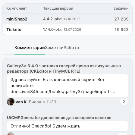
Компонент
Текущая версия
Закачки
miniShop2
4.4.2-pl
27 239
от 06.10.2025
Tickets
1.14.0-pl
19 623
от 13.07.2026
Комментарии
Заметки
Работа
Gallery3x 3.4.0 - вставка галерей прямо из визуального
редактора (CKEditor и TinyMCE RTE)
Здравствуйте. Есть консольный скрипт Вот
почитайте:
docs.ivan345.com/books/gallery3x/page/import-
ms2galleryphp
Ivan K.
·
Вчера в 11:33
2
UiCMPGenerator дополнение для создания пакетов
Отлично! Спасибо! Будем ждать.