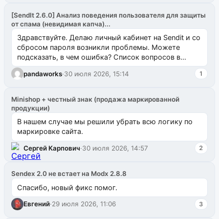
[SendIt 2.6.0] Анализ поведения пользователя для защиты
от спама (невидимая капча)...
Здравствуйте. Делаю личный кабинет на Sendit и со
сбросом пароля возникли проблемы. Можете
подсказать, в чем ошибка? Список вопросов в
одноименном разделе на modx.pro пока пуст, и,...
pandaworks
·
30 июля 2026, 15:14
1
Minishop + честный знак (продажа маркированной
продукции)
В нашем случае мы решили убрать всю логику по
маркировке сайта.
Сергей Карпович
·
30 июля 2026, 14:57
2
Sendex 2.0 не встает на Modx 2.8.8
Спасибо, новый фикс помог.
Евгений
·
29 июля 2026, 11:06
3