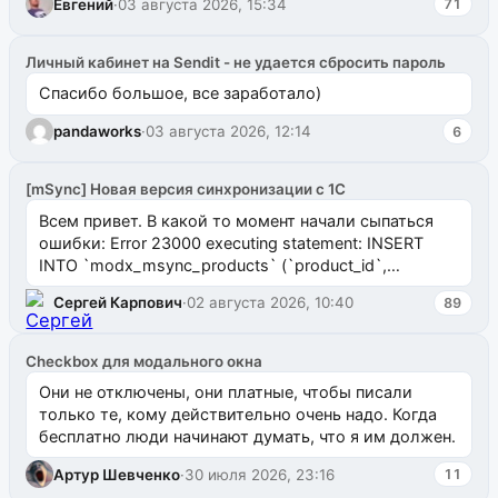
Евгений
·
03 августа 2026, 15:34
71
Личный кабинет на Sendit - не удается сбросить пароль
Спасибо большое, все заработало)
pandaworks
·
03 августа 2026, 12:14
6
[mSync] Новая версия синхронизации с 1С
Всем привет. В какой то момент начали сыпаться
ошибки: Error 23000 executing statement: INSERT
INTO `modx_msync_products` (`product_id`,
`uuid_1c`) VALUES ...
Сергей Карпович
·
02 августа 2026, 10:40
89
Checkbox для модального окна
Они не отключены, они платные, чтобы писали
только те, кому действительно очень надо. Когда
бесплатно люди начинают думать, что я им должен.
Артур Шевченко
·
30 июля 2026, 23:16
11