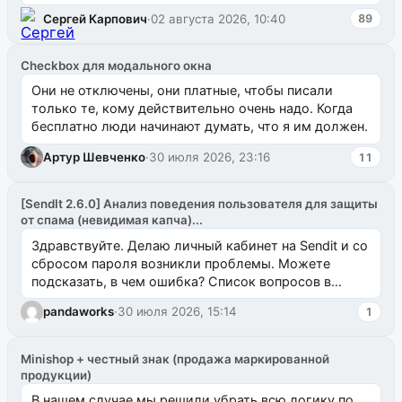
`uuid_1c`) VALUES ...
Сергей Карпович
·
02 августа 2026, 10:40
89
Checkbox для модального окна
Они не отключены, они платные, чтобы писали
только те, кому действительно очень надо. Когда
бесплатно люди начинают думать, что я им должен.
Артур Шевченко
·
30 июля 2026, 23:16
11
[SendIt 2.6.0] Анализ поведения пользователя для защиты
от спама (невидимая капча)...
Здравствуйте. Делаю личный кабинет на Sendit и со
сбросом пароля возникли проблемы. Можете
подсказать, в чем ошибка? Список вопросов в
одноименном разделе на modx.pro пока пуст, и,...
pandaworks
·
30 июля 2026, 15:14
1
Minishop + честный знак (продажа маркированной
продукции)
В нашем случае мы решили убрать всю логику по