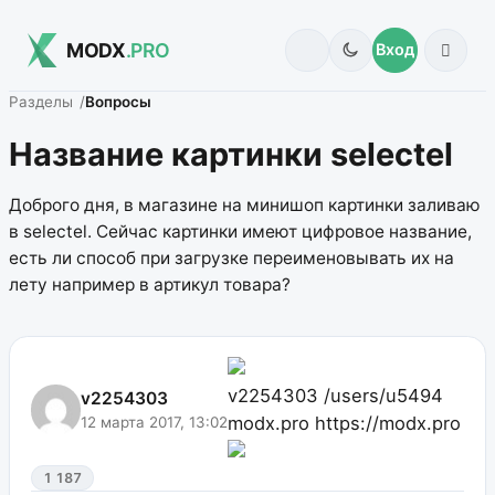
MODX
.PRO
Вход
Разделы
Вопросы
Название картинки selectel
Доброго дня, в магазине на минишоп картинки заливаю
в selectel. Сейчас картинки имеют цифровое название,
есть ли способ при загрузке переименовывать их на
лету например в артикул товара?
v2254303
/users/u5494
v2254303
modx.pro
https://modx.pro
12 марта 2017, 13:02
1 187