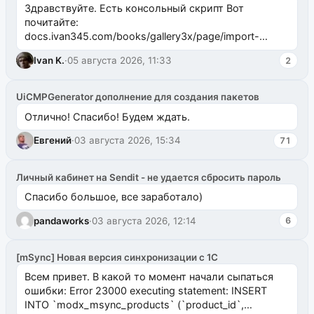
Здравствуйте. Есть консольный скрипт Вот
почитайте:
docs.ivan345.com/books/gallery3x/page/import-
ms2galleryphp
Ivan K.
·
05 августа 2026, 11:33
2
UiCMPGenerator дополнение для создания пакетов
Отлично! Спасибо! Будем ждать.
Евгений
·
03 августа 2026, 15:34
71
Личный кабинет на Sendit - не удается сбросить пароль
Спасибо большое, все заработало)
pandaworks
·
03 августа 2026, 12:14
6
[mSync] Новая версия синхронизации с 1С
Всем привет. В какой то момент начали сыпаться
ошибки: Error 23000 executing statement: INSERT
INTO `modx_msync_products` (`product_id`,