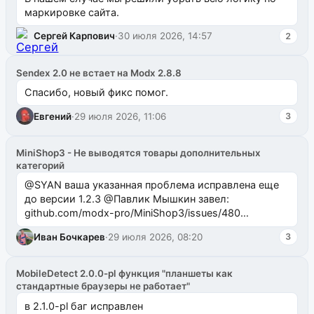
маркировке сайта.
Сергей Карпович
·
30 июля 2026, 14:57
2
Sendex 2.0 не встает на Modx 2.8.8
Спасибо, новый фикс помог.
Евгений
·
29 июля 2026, 11:06
3
MiniShop3 - Не выводятся товары дополнительных
категорий
@SYAN ваша указанная проблема исправлена еще
до версии 1.2.3 @Павлик Мышкин завел:
github.com/modx-pro/MiniShop3/issues/480
github.com/modx-pro/MiniShop3/issues/481Исправим
Иван Бочкарев
·
29 июля 2026, 08:20
3
в б...
MobileDetect 2.0.0-pl функция "планшеты как
стандартные браузеры не работает"
в 2.1.0-pl баг исправлен