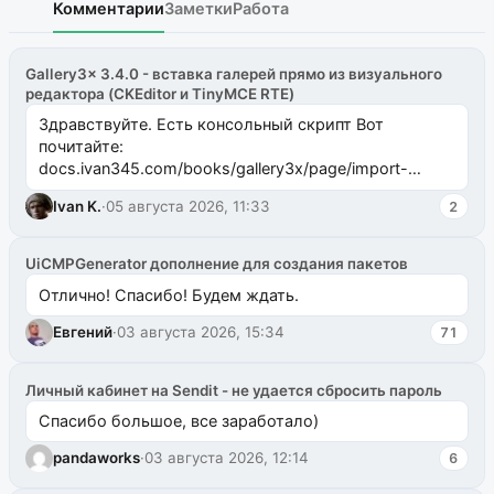
Комментарии
Заметки
Работа
Gallery3x 3.4.0 - вставка галерей прямо из визуального
редактора (CKEditor и TinyMCE RTE)
Здравствуйте. Есть консольный скрипт Вот
почитайте:
docs.ivan345.com/books/gallery3x/page/import-
ms2galleryphp
Ivan K.
·
05 августа 2026, 11:33
2
UiCMPGenerator дополнение для создания пакетов
Отлично! Спасибо! Будем ждать.
Евгений
·
03 августа 2026, 15:34
71
Личный кабинет на Sendit - не удается сбросить пароль
Спасибо большое, все заработало)
pandaworks
·
03 августа 2026, 12:14
6