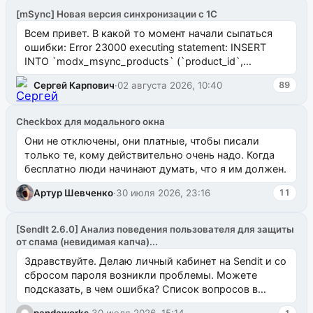
[mSync] Новая версия синхронизации с 1С
Всем привет. В какой то момент начали сыпаться
ошибки: Error 23000 executing statement: INSERT
INTO `modx_msync_products` (`product_id`,
`uuid_1c`) VALUES ...
Сергей Карпович
·
02 августа 2026, 10:40
89
Checkbox для модального окна
Они не отключены, они платные, чтобы писали
только те, кому действительно очень надо. Когда
бесплатно люди начинают думать, что я им должен.
Артур Шевченко
·
30 июля 2026, 23:16
11
[SendIt 2.6.0] Анализ поведения пользователя для защиты
от спама (невидимая капча)...
Здравствуйте. Делаю личный кабинет на Sendit и со
сбросом пароля возникли проблемы. Можете
подсказать, в чем ошибка? Список вопросов в
одноименном разделе на modx.pro пока пуст, и,...