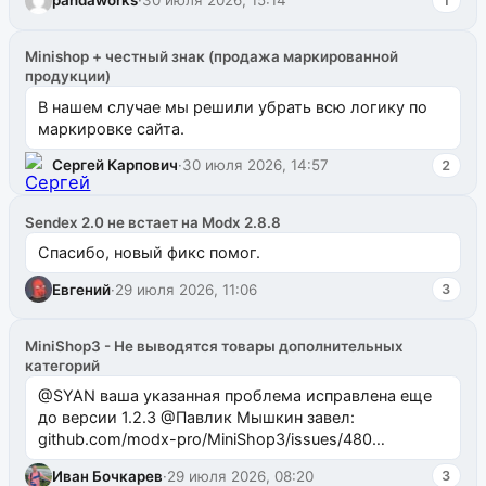
pandaworks
·
30 июля 2026, 15:14
1
Minishop + честный знак (продажа маркированной
продукции)
В нашем случае мы решили убрать всю логику по
маркировке сайта.
Сергей Карпович
·
30 июля 2026, 14:57
2
Sendex 2.0 не встает на Modx 2.8.8
Спасибо, новый фикс помог.
Евгений
·
29 июля 2026, 11:06
3
MiniShop3 - Не выводятся товары дополнительных
категорий
@SYAN ваша указанная проблема исправлена еще
до версии 1.2.3 @Павлик Мышкин завел:
github.com/modx-pro/MiniShop3/issues/480
github.com/modx-pro/MiniShop3/issues/481Исправим
Иван Бочкарев
·
29 июля 2026, 08:20
3
в б...