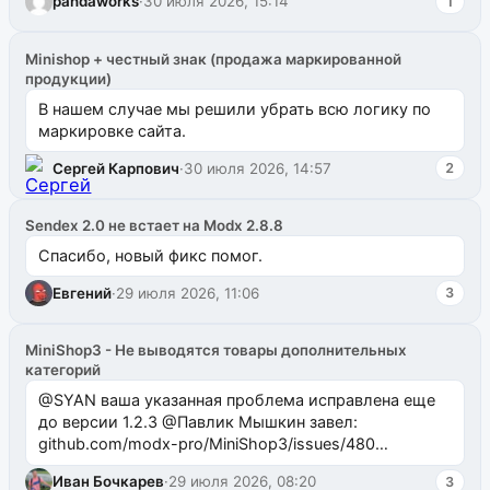
pandaworks
·
30 июля 2026, 15:14
1
Minishop + честный знак (продажа маркированной
продукции)
В нашем случае мы решили убрать всю логику по
маркировке сайта.
Сергей Карпович
·
30 июля 2026, 14:57
2
Sendex 2.0 не встает на Modx 2.8.8
Спасибо, новый фикс помог.
Евгений
·
29 июля 2026, 11:06
3
MiniShop3 - Не выводятся товары дополнительных
категорий
@SYAN ваша указанная проблема исправлена еще
до версии 1.2.3 @Павлик Мышкин завел:
github.com/modx-pro/MiniShop3/issues/480
github.com/modx-pro/MiniShop3/issues/481Исправим
Иван Бочкарев
·
29 июля 2026, 08:20
3
в б...