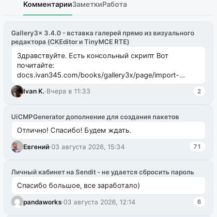
Комментарии
Заметки
Работа
Gallery3x 3.4.0 - вставка галерей прямо из визуального
редактора (CKEditor и TinyMCE RTE)
Здравствуйте. Есть консольный скрипт Вот
почитайте:
docs.ivan345.com/books/gallery3x/page/import-
ms2galleryphp
Ivan K.
·
Вчера в 11:33
2
UiCMPGenerator дополнение для создания пакетов
Отлично! Спасибо! Будем ждать.
Евгений
·
03 августа 2026, 15:34
71
Личный кабинет на Sendit - не удается сбросить пароль
Спасибо большое, все заработало)
pandaworks
·
03 августа 2026, 12:14
6