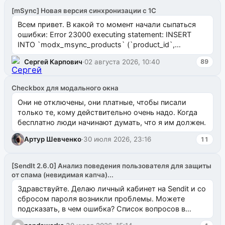
[mSync] Новая версия синхронизации с 1С
Всем привет. В какой то момент начали сыпаться
ошибки: Error 23000 executing statement: INSERT
INTO `modx_msync_products` (`product_id`,
`uuid_1c`) VALUES ...
Сергей Карпович
·
02 августа 2026, 10:40
89
Checkbox для модального окна
Они не отключены, они платные, чтобы писали
только те, кому действительно очень надо. Когда
бесплатно люди начинают думать, что я им должен.
Артур Шевченко
·
30 июля 2026, 23:16
11
[SendIt 2.6.0] Анализ поведения пользователя для защиты
от спама (невидимая капча)...
Здравствуйте. Делаю личный кабинет на Sendit и со
сбросом пароля возникли проблемы. Можете
подсказать, в чем ошибка? Список вопросов в
одноименном разделе на modx.pro пока пуст, и,...