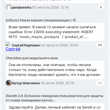
pandaworks
·
03 августа 2026, 12:14
6
[mSync] Новая версия синхронизации с 1С
Всем привет. В какой то момент начали сыпаться
ошибки: Error 23000 executing statement: INSERT
INTO `modx_msync_products` (`product_id`,
`uuid_1c`) VALUES ...
Сергей Карпович
·
02 августа 2026, 10:40
89
Checkbox для модального окна
Они не отключены, они платные, чтобы писали
только те, кому действительно очень надо. Когда
бесплатно люди начинают думать, что я им должен.
Артур Шевченко
·
30 июля 2026, 23:16
11
[SendIt 2.6.0] Анализ поведения пользователя для защиты
от спама (невидимая капча)...
Здравствуйте. Делаю личный кабинет на Sendit и со