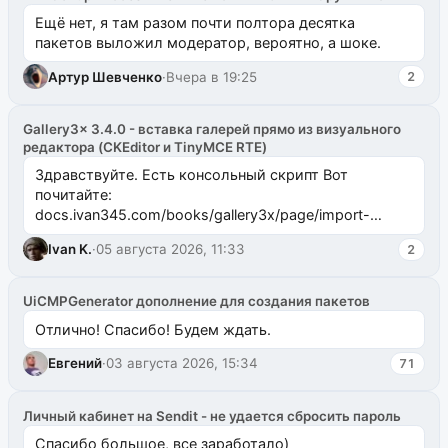
Ещё нет, я там разом почти полтора десятка
пакетов выложил модератор, вероятно, а шоке.
Артур Шевченко
·
Вчера в 19:25
2
Gallery3x 3.4.0 - вставка галерей прямо из визуального
редактора (CKEditor и TinyMCE RTE)
Здравствуйте. Есть консольный скрипт Вот
почитайте:
docs.ivan345.com/books/gallery3x/page/import-
ms2galleryphp
Ivan K.
·
05 августа 2026, 11:33
2
UiCMPGenerator дополнение для создания пакетов
Отлично! Спасибо! Будем ждать.
Евгений
·
03 августа 2026, 15:34
71
Личный кабинет на Sendit - не удается сбросить пароль
Спасибо большое, все заработало)