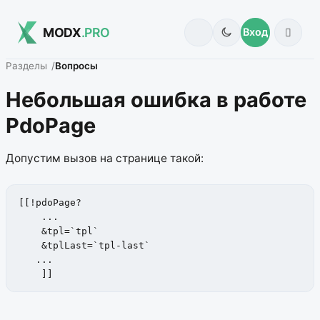
MODX
.PRO
Вход
Разделы
Вопросы
Небольшая ошибка в работе
PdoPage
Допустим вызов на странице такой:
[[!pdoPage?

    ...

    &tpl=`tpl`

    &tplLast=`tpl-last`

   ...

    ]]