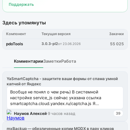
Поддержать
Здесь упомянуты
Компонент
Текущая версия
Закачки
pdoTools
3.0.3-pl2
55 025
от 23.06.2026
Комментарии
Заметки
Работа
YaSmartCaptcha - защитите ваши формы от спама умной
капчей от Яндекс
Вообще не понял о чем речь) В системной
настройке service_js сейчас указана ссылка
smartcaptcha.cloud.yandex.ru/captcha.js Я
предложил очистить эту настройку, тогда
Наумов Алексей
·
9 часов назад
39
компонент н...
mxBackup — обезличенные копии MODX в пару кликов