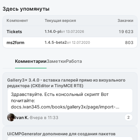
Здесь упомянуты
Компонент
Текущая версия
Закачки
Tickets
1.14.0-pl
19 623
от 13.07.2026
ms2form
1.4.5-beta2
803
от 12.07.2020
Комментарии
Заметки
Работа
Gallery3x 3.4.0 - вставка галерей прямо из визуального
редактора (CKEditor и TinyMCE RTE)
Здравствуйте. Есть консольный скрипт Вот
почитайте:
docs.ivan345.com/books/gallery3x/page/import-
ms2galleryphp
Ivan K.
·
Вчера в 11:33
2
UiCMPGenerator дополнение для создания пакетов