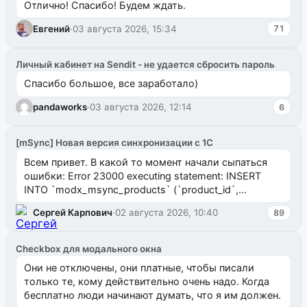
Отлично! Спасибо! Будем ждать.
Евгений
·
03 августа 2026, 15:34
71
Личный кабинет на Sendit - не удается сбросить пароль
Спасибо большое, все заработало)
pandaworks
·
03 августа 2026, 12:14
6
[mSync] Новая версия синхронизации с 1С
Всем привет. В какой то момент начали сыпаться
ошибки: Error 23000 executing statement: INSERT
INTO `modx_msync_products` (`product_id`,
`uuid_1c`) VALUES ...
Сергей Карпович
·
02 августа 2026, 10:40
89
Checkbox для модального окна
Они не отключены, они платные, чтобы писали
только те, кому действительно очень надо. Когда
бесплатно люди начинают думать, что я им должен.