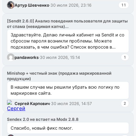
Артур Шевченко
·
30 июля 2026, 23:16
11
[SendIt 2.6.0] Анализ поведения пользователя для защиты
от спама (невидимая капча)...
Здравствуйте. Делаю личный кабинет на Sendit и со
сбросом пароля возникли проблемы. Можете
подсказать, в чем ошибка? Список вопросов в
одноименном разделе на modx.pro пока пуст, и,...
pandaworks
·
30 июля 2026, 15:14
1
Minishop + честный знак (продажа маркированной
продукции)
В нашем случае мы решили убрать всю логику по
маркировке сайта.
Сергей Карпович
·
30 июля 2026, 14:57
2
Sendex 2.0 не встает на Modx 2.8.8
Спасибо, новый фикс помог.