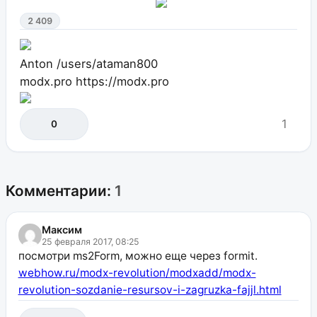
2 409
Anton
/users/ataman800
modx.pro
https://modx.pro
1
0
Комментарии:
1
Максим
25 февраля 2017, 08:25
посмотри ms2Form, можно еще через formit.
webhow.ru/modx-revolution/modxadd/modx-
revolution-sozdanie-resursov-i-zagruzka-fajjl.html