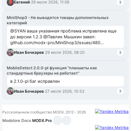
Евгений
·
29 июля 2026, 11:06
3
MiniShop3 - Не выводятся товары дополнительных
категорий
@SYAN ваша указанная проблема исправлена еще
до версии 1.2.3 @Павлик Мышкин завел:
github.com/modx-pro/MiniShop3/issues/480
github.com/modx-pro/MiniShop3/issues/481Исправим
Иван Бочкарев
·
29 июля 2026, 08:20
3
в б...
MobileDetect 2.0.0-pl функция "планшеты как
стандартные браузеры не работает"
в 2.1.0-pl баг исправлен
Иван Бочкарев
·
27 июля 2026, 10:33
3
Русскоязычное сообщество MODX, 2012 – 2026
Modstore
·
Docs
·
MODX.Pro
·