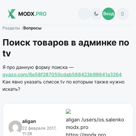
MODX
.PRO
Вход
Разделы
Вопросы
Поиск товаров в админке по
tv
Я про данную форму поиска —
gyazo.com/6e58f287050cdab568423b98641a3264
Как явно указать список tv по которым также нужно
искать?
aligan
/users/os.salenko
aligan
modx.pro
22 февраля 2017,
11:28
https://modx.pro