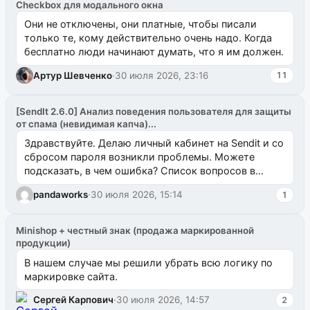
Checkbox для модального окна
Они не отключены, они платные, чтобы писали
только те, кому действительно очень надо. Когда
бесплатно люди начинают думать, что я им должен.
Артур Шевченко
·
30 июля 2026, 23:16
11
[SendIt 2.6.0] Анализ поведения пользователя для защиты
от спама (невидимая капча)...
Здравствуйте. Делаю личный кабинет на Sendit и со
сбросом пароля возникли проблемы. Можете
подсказать, в чем ошибка? Список вопросов в
одноименном разделе на modx.pro пока пуст, и,...
pandaworks
·
30 июля 2026, 15:14
1
Minishop + честный знак (продажа маркированной
продукции)
В нашем случае мы решили убрать всю логику по
маркировке сайта.
Сергей Карпович
·
30 июля 2026, 14:57
2