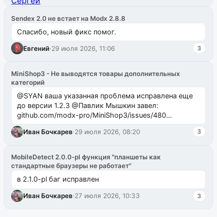
Sendex 2.0 не встает на Modx 2.8.8
Спасибо, новый фикс помог.
Евгений
·
29 июля 2026, 11:06
3
MiniShop3 - Не выводятся товары дополнительных
категорий
@SYAN ваша указанная проблема исправлена еще
до версии 1.2.3 @Павлик Мышкин завел:
github.com/modx-pro/MiniShop3/issues/480
github.com/modx-pro/MiniShop3/issues/481Исправим
Иван Бочкарев
·
29 июля 2026, 08:20
3
в б...
MobileDetect 2.0.0-pl функция "планшеты как
стандартные браузеры не работает"
в 2.1.0-pl баг исправлен
Иван Бочкарев
·
27 июля 2026, 10:33
3