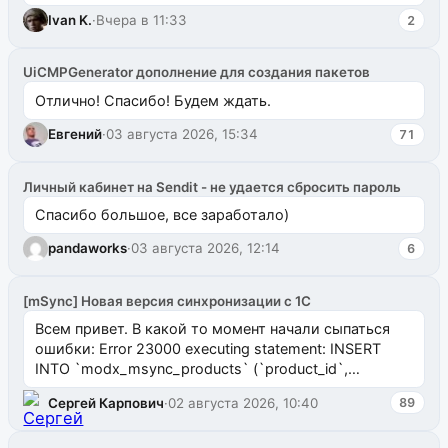
ms2galleryphp
Ivan K.
·
Вчера в 11:33
2
UiCMPGenerator дополнение для создания пакетов
Отлично! Спасибо! Будем ждать.
Евгений
·
03 августа 2026, 15:34
71
Личный кабинет на Sendit - не удается сбросить пароль
Спасибо большое, все заработало)
pandaworks
·
03 августа 2026, 12:14
6
[mSync] Новая версия синхронизации с 1С
Всем привет. В какой то момент начали сыпаться
ошибки: Error 23000 executing statement: INSERT
INTO `modx_msync_products` (`product_id`,
`uuid_1c`) VALUES ...
Сергей Карпович
·
02 августа 2026, 10:40
89