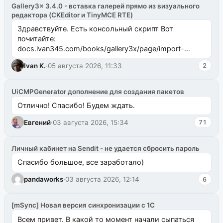
Gallery3x 3.4.0 - вставка галерей прямо из визуального
редактора (CKEditor и TinyMCE RTE)
Здравствуйте. Есть консольный скрипт Вот
почитайте:
docs.ivan345.com/books/gallery3x/page/import-
ms2galleryphp
Ivan K.
·
05 августа 2026, 11:33
2
UiCMPGenerator дополнение для создания пакетов
Отлично! Спасибо! Будем ждать.
Евгений
·
03 августа 2026, 15:34
71
Личный кабинет на Sendit - не удается сбросить пароль
Спасибо большое, все заработало)
pandaworks
·
03 августа 2026, 12:14
6
[mSync] Новая версия синхронизации с 1С
Всем привет. В какой то момент начали сыпаться