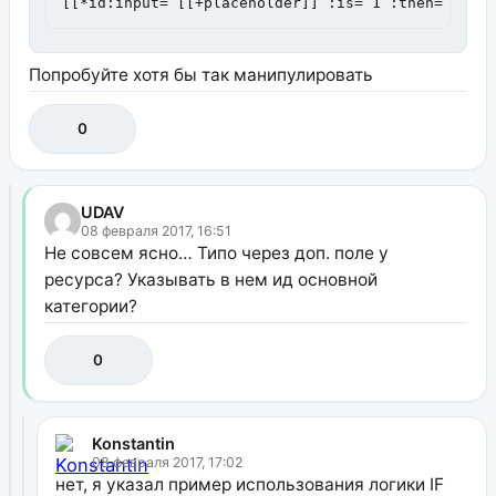
[[*id:input=`[[+placeholder]]`:is=`1`:then=`Да`:
Попробуйте хотя бы так манипулировать
0
UDAV
08 февраля 2017, 16:51
Не совсем ясно… Типо через доп. поле у
ресурса? Указывать в нем ид основной
категории?
0
Konstantin
08 февраля 2017, 17:02
нет, я указал пример использования логики IF