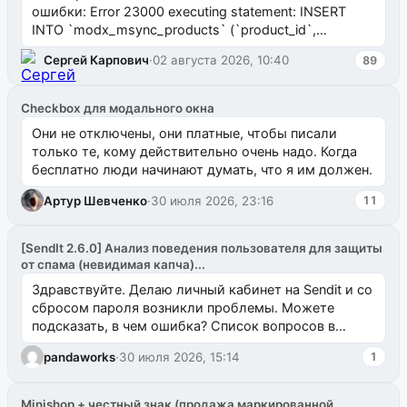
ошибки: Error 23000 executing statement: INSERT
INTO `modx_msync_products` (`product_id`,
`uuid_1c`) VALUES ...
Сергей Карпович
·
02 августа 2026, 10:40
89
Checkbox для модального окна
Они не отключены, они платные, чтобы писали
только те, кому действительно очень надо. Когда
бесплатно люди начинают думать, что я им должен.
Артур Шевченко
·
30 июля 2026, 23:16
11
[SendIt 2.6.0] Анализ поведения пользователя для защиты
от спама (невидимая капча)...
Здравствуйте. Делаю личный кабинет на Sendit и со
сбросом пароля возникли проблемы. Можете
подсказать, в чем ошибка? Список вопросов в
одноименном разделе на modx.pro пока пуст, и,...
pandaworks
·
30 июля 2026, 15:14
1
Minishop + честный знак (продажа маркированной