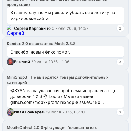
продукции)
В нашем случае мы решили убрать всю логику по
маркировке сайта.
Сергей Карпович
·
30 июля 2026, 14:57
2
Sendex 2.0 не встает на Modx 2.8.8
Спасибо, новый фикс помог.
Евгений
·
29 июля 2026, 11:06
3
MiniShop3 - Не выводятся товары дополнительных
категорий
@SYAN ваша указанная проблема исправлена еще
до версии 1.2.3 @Павлик Мышкин завел:
github.com/modx-pro/MiniShop3/issues/480
github.com/modx-pro/MiniShop3/issues/481Исправим
Иван Бочкарев
·
29 июля 2026, 08:20
3
в б...
MobileDetect 2.0.0-pl функция "планшеты как