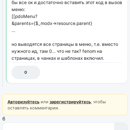
бы все ок и достаточно вставить этот код в вызов
меню:
[[pdoMenu?
&parents={$_modx->resource.parent}
…
но выводятся все страницы в меню, т.е. вместо
нужного ид, там 0… что не так? fenom на
страницах, в чанках и шаблонах включил.
0
Авторизуйтесь
или
зарегистрируйтесь
, чтобы
оставлять комментарии.
6