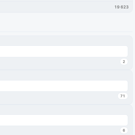
19 623
2
71
6