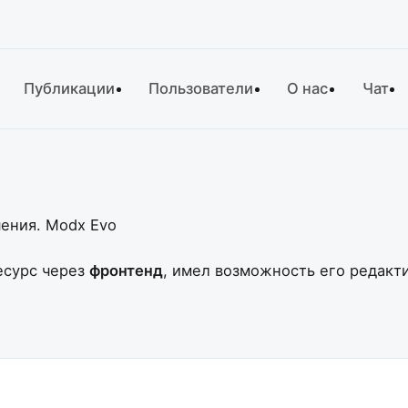
Публикации
Пользователи
О нас
Чат
ения. Modx Evo
есурс через
фронтенд
, имел возможность его редакт