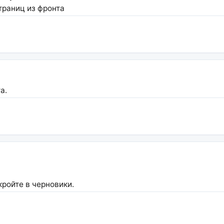
траниц из фронта
а.
кройте в черновики.