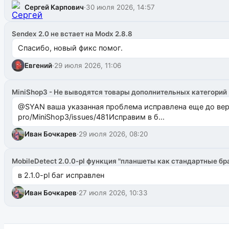
Сергей Карпович
·
30 июля 2026, 14:57
Sendex 2.0 не встает на Modx 2.8.8
Спасибо, новый фикс помог.
Евгений
·
29 июля 2026, 11:06
MiniShop3 - Не выводятся товары дополнительных категорий
@SYAN ваша указанная проблема исправлена еще до версии 1.2.3 @Павлик Мышкин завел: gith
pro/MiniShop3/issues/481Исправим в б...
Иван Бочкарев
·
29 июля 2026, 08:20
MobileDetect 2.0.0-pl функция "планшеты как стандартные бр
в 2.1.0-pl баг исправлен
Иван Бочкарев
·
27 июля 2026, 10:33