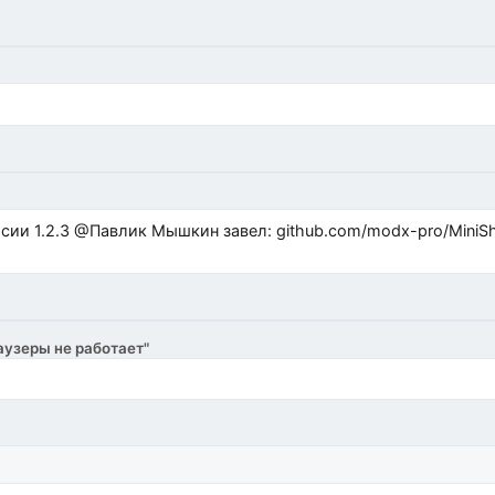
ub.com/modx-pro/MiniShop3/issues/480 github.com/modx-
аузеры не работает"