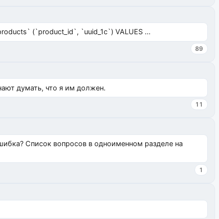
ucts` (`product_id`, `uuid_1c`) VALUES ...
89
нают думать, что я им должен.
11
ошибка? Список вопросов в одноименном разделе на
1