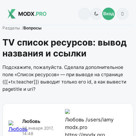
MODX
.PRO
Вход
Разделы
Вопросы
TV список ресурсов: вывод
названия и ссылки
Подскажите, пожалуйста. Сделала дополнительное
поле «Список ресурсов» — при выводе на странице
([[+tv.teacher]]) выводит только его id, а как вывести
pagetitle и uri?
Любовь
/users/iamy
Любовь
modx.pro
28 января 2017,
14:48
https://modx.pro