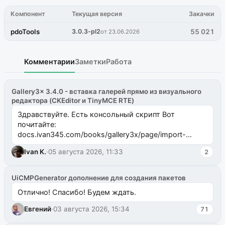
Компонент
Текущая версия
Закачки
pdoTools
3.0.3-pl2
55 021
от 23.06.2026
Комментарии
Заметки
Работа
Gallery3x 3.4.0 - вставка галерей прямо из визуального
редактора (CKEditor и TinyMCE RTE)
Здравствуйте. Есть консольный скрипт Вот
почитайте:
docs.ivan345.com/books/gallery3x/page/import-
ms2galleryphp
Ivan K.
·
05 августа 2026, 11:33
2
UiCMPGenerator дополнение для создания пакетов
Отлично! Спасибо! Будем ждать.
Евгений
·
03 августа 2026, 15:34
71