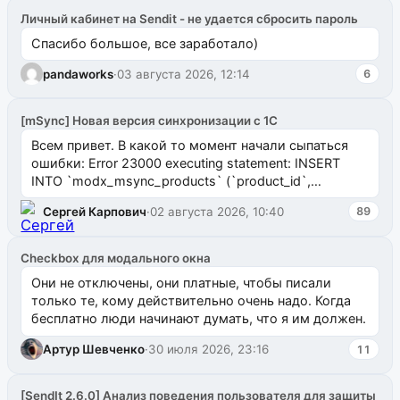
Личный кабинет на Sendit - не удается сбросить пароль
Спасибо большое, все заработало)
pandaworks
·
03 августа 2026, 12:14
6
[mSync] Новая версия синхронизации с 1С
Всем привет. В какой то момент начали сыпаться
ошибки: Error 23000 executing statement: INSERT
INTO `modx_msync_products` (`product_id`,
`uuid_1c`) VALUES ...
Сергей Карпович
·
02 августа 2026, 10:40
89
Checkbox для модального окна
Они не отключены, они платные, чтобы писали
только те, кому действительно очень надо. Когда
бесплатно люди начинают думать, что я им должен.
Артур Шевченко
·
30 июля 2026, 23:16
11
[SendIt 2.6.0] Анализ поведения пользователя для защиты