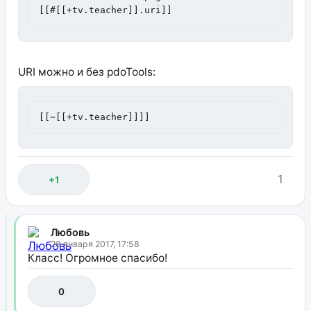
[[#[[+tv.teacher]].uri]]
URI можно и без pdoTools:
[[~[[+tv.teacher]]]]
1
+1
Любовь
28 января 2017, 17:58
Класс! Огромное спасибо!
0