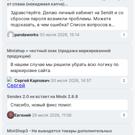
от спама (невидимая капча)...
Здравствуйте. Делаю личный кабинет на Sendit и со
сбросом пароля возникли проблемы. Можете
подсказать, в чем ошибка? Список вопросов в
одноименном разделе на modx.pro пока пуст, и,...
pandaworks
·
30 июля 2026, 15:14
1
Minishop + честный знак (продажа маркированной
продукции)
В нашем случае мы решили убрать всю логику по
маркировке сайта.
Сергей Карпович
·
30 июля 2026, 14:57
2
Sendex 2.0 не встает на Modx 2.8.8
Спасибо, новый фикс помог.
Евгений
·
29 июля 2026, 11:06
3
MiniShop3 - Не выводятся товары дополнительных