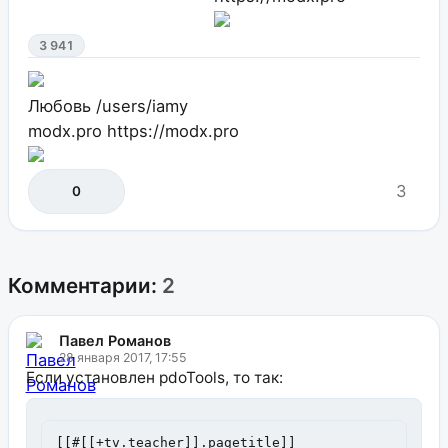
3 941
Любовь
/users/iamy
modx.pro
https://modx.pro
3
0
Комментарии:
2
Павел Романов
28 января 2017, 17:55
Если установлен pdoTools, то так:
[[#[[+tv.teacher]].pagetitle]]
