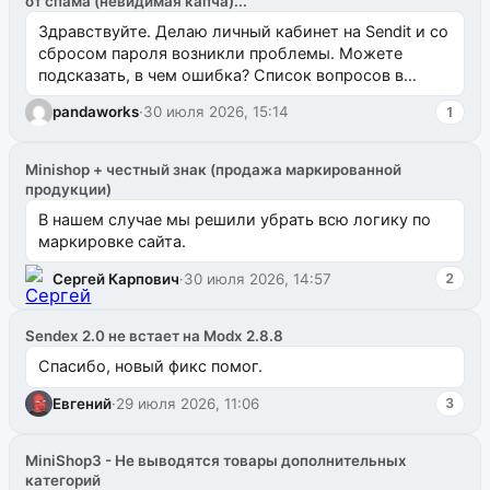
от спама (невидимая капча)...
Здравствуйте. Делаю личный кабинет на Sendit и со
сбросом пароля возникли проблемы. Можете
подсказать, в чем ошибка? Список вопросов в
одноименном разделе на modx.pro пока пуст, и,...
pandaworks
·
30 июля 2026, 15:14
1
Minishop + честный знак (продажа маркированной
продукции)
В нашем случае мы решили убрать всю логику по
маркировке сайта.
Сергей Карпович
·
30 июля 2026, 14:57
2
Sendex 2.0 не встает на Modx 2.8.8
Спасибо, новый фикс помог.
Евгений
·
29 июля 2026, 11:06
3
MiniShop3 - Не выводятся товары дополнительных
категорий