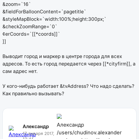
&zoom=`16`
&fieldForBalloonContent=`pagetitle`
&styleMapBlock=`width:100%;height:300px;`
&checkZoomRange=`0`
¢erCoords=`[[*coords]]`
]]
Выводит город и маркер в центре города для всех
адресов. То есть город передается через [[*cityfirm]], а
сам адрес нет.
У кого-нибудь работает &tvAddress? Что надо сделать?
Как правильно вызывать?
Александр
Александр
/users/chudinov.alexander
17 января 2017,
13:41