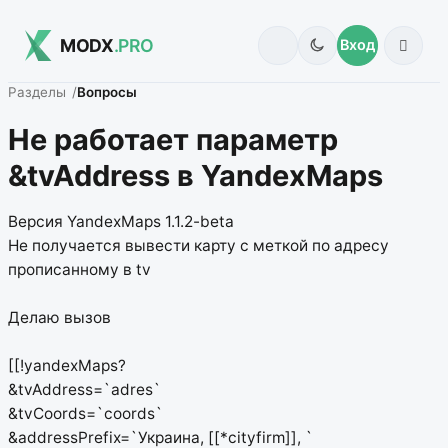
MODX
.PRO
Вход
Разделы
Вопросы
Не работает параметр
&tvAddress в YandexMaps
Версия YandexMaps 1.1.2-beta
Не получается вывести карту с меткой по адресу
прописанному в tv
Делаю вызов
[[!yandexMaps?
&tvAddress=`adres`
&tvCoords=`coords`
&addressPrefix=`Украина, [[*cityfirm]], `