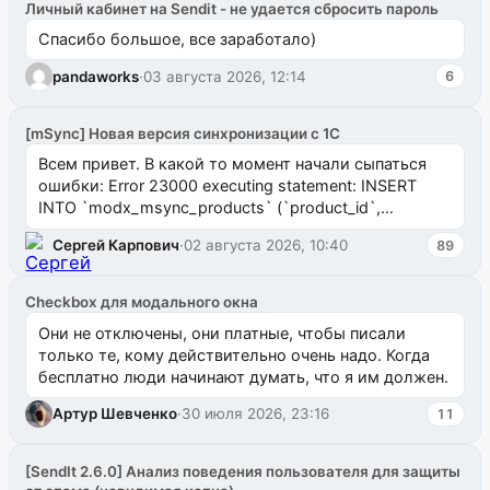
Личный кабинет на Sendit - не удается сбросить пароль
Спасибо большое, все заработало)
pandaworks
·
03 августа 2026, 12:14
6
[mSync] Новая версия синхронизации с 1С
Всем привет. В какой то момент начали сыпаться
ошибки: Error 23000 executing statement: INSERT
INTO `modx_msync_products` (`product_id`,
`uuid_1c`) VALUES ...
Сергей Карпович
·
02 августа 2026, 10:40
89
Checkbox для модального окна
Они не отключены, они платные, чтобы писали
только те, кому действительно очень надо. Когда
бесплатно люди начинают думать, что я им должен.
Артур Шевченко
·
30 июля 2026, 23:16
11
[SendIt 2.6.0] Анализ поведения пользователя для защиты