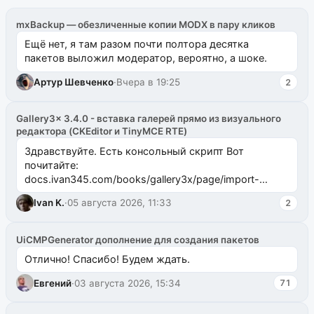
mxBackup — обезличенные копии MODX в пару кликов
Ещё нет, я там разом почти полтора десятка
пакетов выложил модератор, вероятно, а шоке.
Артур Шевченко
·
Вчера в 19:25
2
Gallery3x 3.4.0 - вставка галерей прямо из визуального
редактора (CKEditor и TinyMCE RTE)
Здравствуйте. Есть консольный скрипт Вот
почитайте:
docs.ivan345.com/books/gallery3x/page/import-
ms2galleryphp
Ivan K.
·
05 августа 2026, 11:33
2
UiCMPGenerator дополнение для создания пакетов
Отлично! Спасибо! Будем ждать.
Евгений
·
03 августа 2026, 15:34
71