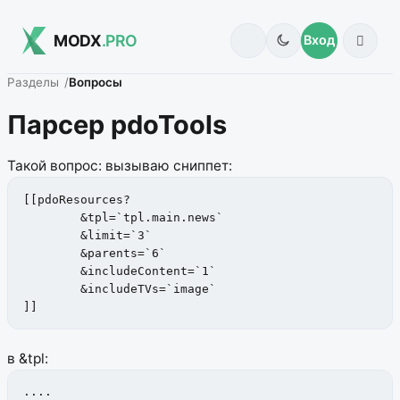
MODX
.PRO
Вход
Разделы
Вопросы
Парсер pdoTools
Такой вопрос: вызываю сниппет:
[[pdoResources?

      	&tpl=`tpl.main.news`

       	&limit=`3`

    	&parents=`6`

       	&includeContent=`1`

       	&includeTVs=`image`

]]
в &tpl:
....
