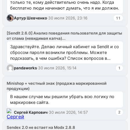
только те, кому действительно очень надо. Когда
бесплатно люди начинают думать, что я им должен.
Артур Шевченко
·
30 июля 2026, 23:16
11
[SendIt 2.6.0] Анализ поведения пользователя для защиты
от спама (невидимая капча)...
Здравствуйте. Делаю личный кабинет на Sendit и со
сбросом пароля возникли проблемы. Можете
подсказать, в чем ошибка? Список вопросов в
одноименном разделе на modx.pro пока пуст, и,...
pandaworks
·
30 июля 2026, 15:14
1
Minishop + честный знак (продажа маркированной
продукции)
В нашем случае мы решили убрать всю логику по
маркировке сайта.
Сергей Карпович
·
30 июля 2026, 14:57
2
Sendex 2.0 не встает на Modx 2.8.8