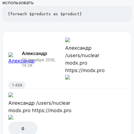
использовать
{foreach $products as $product}
Александр
Александр
/users/nuclear
02 декабря 2016,
modx.pro
14:28
https://modx.pro
1 426
Александр
/users/nuclear
modx.pro
https://modx.pro
0