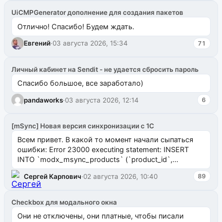
UiCMPGenerator дополнение для создания пакетов
Отлично! Спасибо! Будем ждать.
Евгений
·
03 августа 2026, 15:34
71
Личный кабинет на Sendit - не удается сбросить пароль
Спасибо большое, все заработало)
pandaworks
·
03 августа 2026, 12:14
6
[mSync] Новая версия синхронизации с 1С
Всем привет. В какой то момент начали сыпаться
ошибки: Error 23000 executing statement: INSERT
INTO `modx_msync_products` (`product_id`,
`uuid_1c`) VALUES ...
Сергей Карпович
·
02 августа 2026, 10:40
89
Checkbox для модального окна
Они не отключены, они платные, чтобы писали