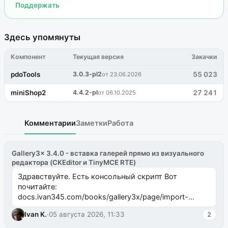
Поддержать
Здесь упомянуты
Компонент
Текущая версия
Закачки
pdoTools
3.0.3-pl2
55 023
от 23.06.2026
miniShop2
4.4.2-pl
27 241
от 06.10.2025
Комментарии
Заметки
Работа
Gallery3x 3.4.0 - вставка галерей прямо из визуального
редактора (CKEditor и TinyMCE RTE)
Здравствуйте. Есть консольный скрипт Вот
почитайте:
docs.ivan345.com/books/gallery3x/page/import-
ms2galleryphp
Ivan K.
·
05 августа 2026, 11:33
2