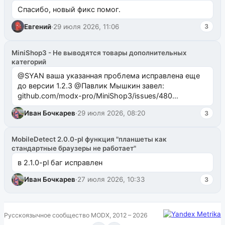
Спасибо, новый фикс помог.
Евгений
·
29 июля 2026, 11:06
3
MiniShop3 - Не выводятся товары дополнительных
категорий
@SYAN ваша указанная проблема исправлена еще
до версии 1.2.3 @Павлик Мышкин завел:
github.com/modx-pro/MiniShop3/issues/480
github.com/modx-pro/MiniShop3/issues/481Исправим
Иван Бочкарев
·
29 июля 2026, 08:20
3
в б...
MobileDetect 2.0.0-pl функция "планшеты как
стандартные браузеры не работает"
в 2.1.0-pl баг исправлен
Иван Бочкарев
·
27 июля 2026, 10:33
3
Русскоязычное сообщество MODX, 2012 – 2026