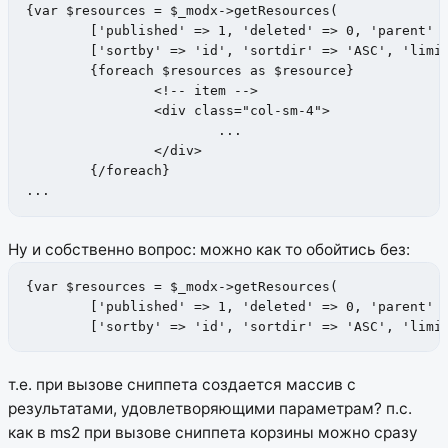
{var $resources = $_modx->getResources(

	['published' => 1, 'deleted' => 0, 'parent' => 6],

	['sortby' => 'id', 'sortdir' => 'ASC', 'limit' => 3])}

	{foreach $resources as $resource}

		<!-- item -->

		<div class="col-sm-4">

			...

		</div>

	{/foreach}

...
Ну и собственно вопрос: можно как то обойтись без:
{var $resources = $_modx->getResources(

	['published' => 1, 'deleted' => 0, 'parent' => 6],

	['sortby' => 'id', 'sortdir' => 'ASC', 'limi
т.е. при вызове сниппета создается массив с
результатами, удовлетворяющими параметрам?
п.с.
как в ms2 при вызове сниппета корзины можно сразу