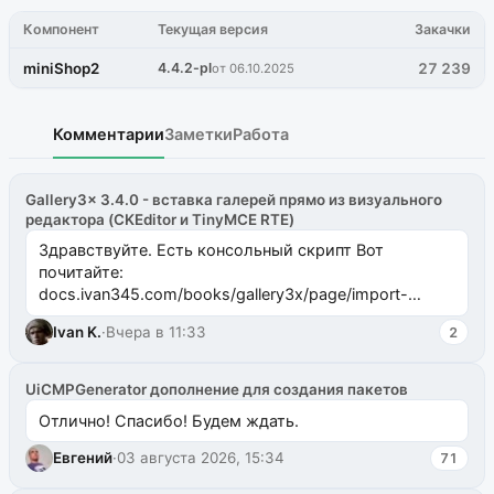
Компонент
Текущая версия
Закачки
miniShop2
4.4.2-pl
27 239
от 06.10.2025
Комментарии
Заметки
Работа
Gallery3x 3.4.0 - вставка галерей прямо из визуального
редактора (CKEditor и TinyMCE RTE)
Здравствуйте. Есть консольный скрипт Вот
почитайте:
docs.ivan345.com/books/gallery3x/page/import-
ms2galleryphp
Ivan K.
·
Вчера в 11:33
2
UiCMPGenerator дополнение для создания пакетов
Отлично! Спасибо! Будем ждать.
Евгений
·
03 августа 2026, 15:34
71