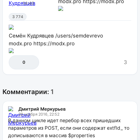
modx.pro
https://modx.pro
14:40
3 774
Семён Кудрявцев
/users/semdevrevo
modx.pro
https://modx.pro
3
0
Комментарии:
1
Дмитрий Меркурьев
28 ноября 2016, 22:52
В данном цикле идет перебор всех пришедших
параметров из POST, если они содержат extfld_ то
дописываются в массив $properties