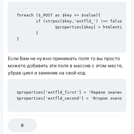
foreach ($_POST as $key => $value){

	if (strpos($key,'extfld_') !== false){

		$properties[$key] = htmlentities($value,ENT_COMPAT | ENT_HTML401,'UTF-8');

	}

}
Если Вам не нужно принимать поля то вы просто
можете добавить эти поля в массив с этом месте,
убрав цикл и заменив на свой код
$properties['extfld_first'] = 'Первое значение';

$properties['extfld_second'] = 'Второе значение'
0