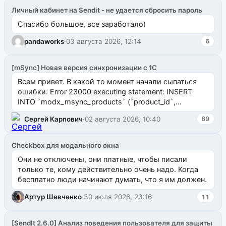
Личный кабинет на Sendit - не удается сбросить пароль
Спасибо большое, все заработало)
pandaworks
·
03 августа 2026, 12:14
6
[mSync] Новая версия синхронизации с 1С
Всем привет. В какой то момент начали сыпаться
ошибки: Error 23000 executing statement: INSERT
INTO `modx_msync_products` (`product_id`,
`uuid_1c`) VALUES ...
Сергей Карпович
·
02 августа 2026, 10:40
89
Checkbox для модального окна
Они не отключены, они платные, чтобы писали
только те, кому действительно очень надо. Когда
бесплатно люди начинают думать, что я им должен.
Артур Шевченко
·
30 июля 2026, 23:16
11
[SendIt 2.6.0] Анализ поведения пользователя для защиты