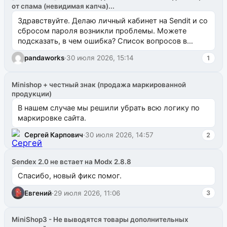
от спама (невидимая капча)...
Здравствуйте. Делаю личный кабинет на Sendit и со
сбросом пароля возникли проблемы. Можете
подсказать, в чем ошибка? Список вопросов в
одноименном разделе на modx.pro пока пуст, и,...
pandaworks
·
30 июля 2026, 15:14
1
Minishop + честный знак (продажа маркированной
продукции)
В нашем случае мы решили убрать всю логику по
маркировке сайта.
Сергей Карпович
·
30 июля 2026, 14:57
2
Sendex 2.0 не встает на Modx 2.8.8
Спасибо, новый фикс помог.
Евгений
·
29 июля 2026, 11:06
3
MiniShop3 - Не выводятся товары дополнительных