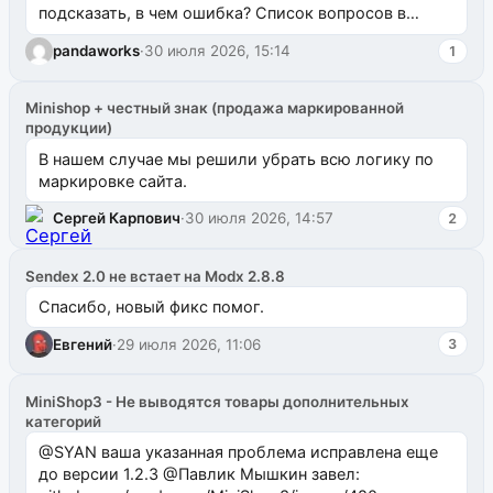
подсказать, в чем ошибка? Список вопросов в
одноименном разделе на modx.pro пока пуст, и,...
pandaworks
·
30 июля 2026, 15:14
1
Minishop + честный знак (продажа маркированной
продукции)
В нашем случае мы решили убрать всю логику по
маркировке сайта.
Сергей Карпович
·
30 июля 2026, 14:57
2
Sendex 2.0 не встает на Modx 2.8.8
Спасибо, новый фикс помог.
Евгений
·
29 июля 2026, 11:06
3
MiniShop3 - Не выводятся товары дополнительных
категорий
@SYAN ваша указанная проблема исправлена еще
до версии 1.2.3 @Павлик Мышкин завел: