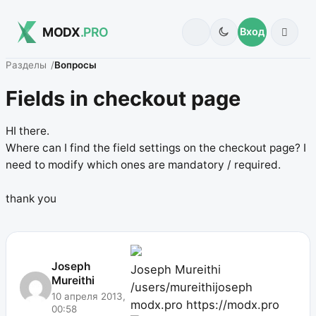
MODX
.PRO
Вход
Разделы
Вопросы
Fields in checkout page
HI there.
Where can I find the field settings on the checkout page? I
need to modify which ones are mandatory / required.
thank you
Joseph
Joseph Mureithi
Mureithi
/users/mureithijoseph
10 апреля 2013,
modx.pro
https://modx.pro
00:58