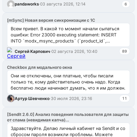
pandaworks
·
03 августа 2026, 12:14
6
[mSync] Новая версия синхронизации с 1С
Всем привет. В какой то момент начали сыпаться
ошибки: Error 23000 executing statement: INSERT
INTO `modx_msync_products` (`product_id`,
`uuid_1c`) VALUES ...
Сергей Карпович
·
02 августа 2026, 10:40
89
Checkbox для модального окна
Они не отключены, они платные, чтобы писали
только те, кому действительно очень надо. Когда
бесплатно люди начинают думать, что я им должен.
Артур Шевченко
·
30 июля 2026, 23:16
11
[SendIt 2.6.0] Анализ поведения пользователя для защиты
от спама (невидимая капча)...
Здравствуйте. Делаю личный кабинет на Sendit и со
сбросом пароля возникли проблемы. Можете