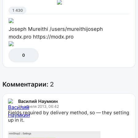
1 430
Joseph Mureithi
/users/mureithijoseph
modx.pro
https://modx.pro
0
Комментарии:
2
Василий Наумкин
10 апреля 2013, 06:42
Fields required by delivery method, so — they setting
up in it.