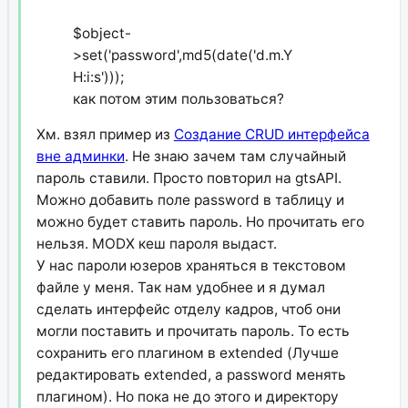
$object-
>set('password',md5(date('d.m.Y
H:i:s')));
как потом этим пользоваться?
Хм. взял пример из
Создание CRUD интерфейса
вне админки
. Не знаю зачем там случайный
пароль ставили. Просто повторил на gtsAPI.
Можно добавить поле password в таблицу и
можно будет ставить пароль. Но прочитать его
нельзя. MODX кеш пароля выдаст.
У нас пароли юзеров храняться в текстовом
файле у меня. Так нам удобнее и я думал
сделать интерфейс отделу кадров, чтоб они
могли поставить и прочитать пароль. То есть
сохранить его плагином в extended (Лучше
редактировать extended, а password менять
плагином). Но пока не до этого и директору