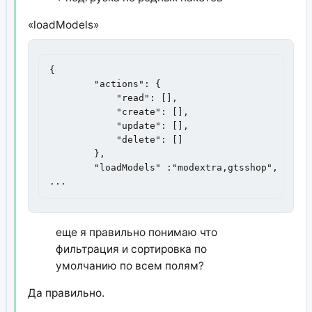
«loadModels»
{

        "actions": {

            "read": [],

            "create": [],

            "update": [],

    	    "delete": []

        },

        "loadModels" :"modextra,gtsshop",

...
еще я правильно понимаю что
фильтрация и сортировка по
умолчанию по всем полям?
Да правильно.