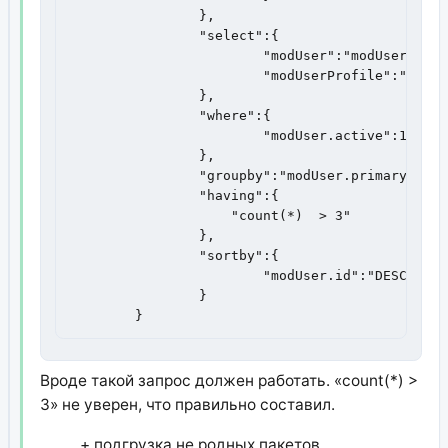
		},

		"select":{

			"modUser":"modUser.id",

			"modUserProfile":"modUserProfile.fullname,modUserProfile.email,modUserProfile.phone"

		},

		"where":{

			"modUser.active":1

		},

                "groupby":"modUser.primary_group
                "having":{

                    "count(*)  > 3"

                },

		"sortby":{

			"modUser.id":"DESC"

		}

	}
Вроде такой запрос должен работать. «count(*) >
3» не уверен, что правильно составил.
+ подгрузка не родных пакетов