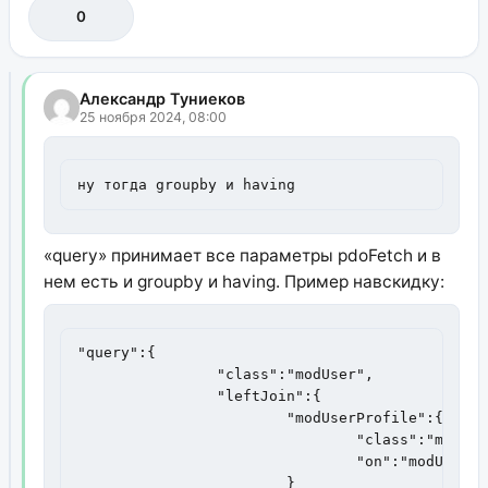
0
Александр Туниеков
25 ноября 2024, 08:00
ну тогда groupby и having
«query» принимает все параметры pdoFetch и в
нем есть и groupby и having. Пример навскидку:
"query":{

		"class":"modUser",

		"leftJoin":{

			"modUserProfile":{

				"class":"modUserProfile",

				"on":"modUserProfile.internalKey = modUser.id"

			}
