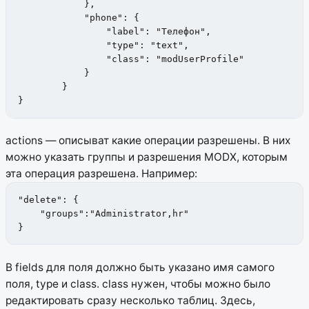
            },

            "phone": {

                "label": "Телефон",

                "type": "text",

                "class": "modUserProfile"

            }

        }

}
actions — описыват какие операции разрешены. В них
можно указать группы и разрешения MODX, которым
эта операция разрешена. Например:
"delete": {

    "groups":"Administrator,hr"

}
В fields для поля должно быть указано имя самого
поля, type и class. class нужен, чтобы можно было
редактировать сразу несколько таблиц. Здесь,