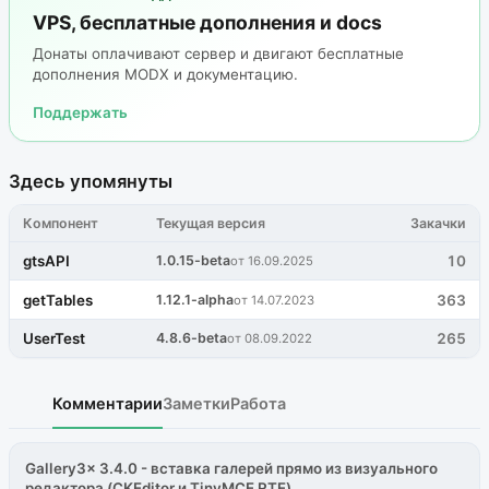
VPS, бесплатные дополнения и docs
Донаты оплачивают сервер и двигают бесплатные
дополнения MODX и документацию.
Поддержать
Здесь упомянуты
Компонент
Текущая версия
Закачки
gtsAPI
1.0.15-beta
10
от 16.09.2025
getTables
1.12.1-alpha
363
от 14.07.2023
UserTest
4.8.6-beta
265
от 08.09.2022
Комментарии
Заметки
Работа
Gallery3x 3.4.0 - вставка галерей прямо из визуального
редактора (CKEditor и TinyMCE RTE)