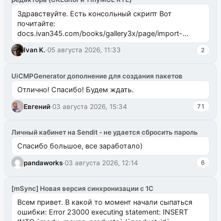
Здравствуйте. Есть консольный скрипт Вот
почитайте:
docs.ivan345.com/books/gallery3x/page/import-
ms2galleryphp
Ivan K.
·
05 августа 2026, 11:33
2
UiCMPGenerator дополнение для создания пакетов
Отлично! Спасибо! Будем ждать.
Евгений
·
03 августа 2026, 15:34
71
Личный кабинет на Sendit - не удается сбросить пароль
Спасибо большое, все заработало)
pandaworks
·
03 августа 2026, 12:14
6
[mSync] Новая версия синхронизации с 1С
Всем привет. В какой то момент начали сыпаться
ошибки: Error 23000 executing statement: INSERT