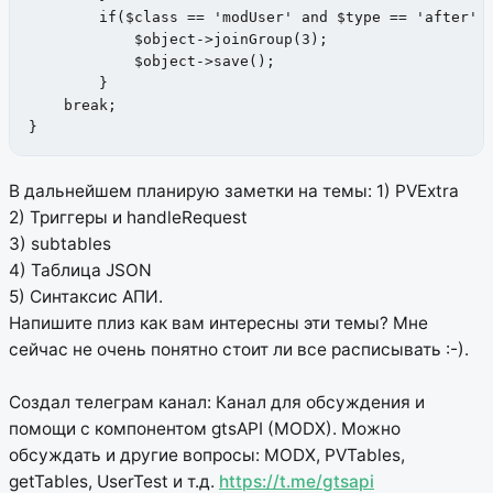
        if($class == 'modUser' and $type == 'after' a
            $object->joinGroup(3);

            $object->save();

        }

    break;

}
В дальнейшем планирую заметки на темы:
1) PVExtra
2) Триггеры и handleRequest
3) subtables
4) Таблица JSON
5) Синтаксис АПИ.
Напишите плиз как вам интересны эти темы? Мне
сейчас не очень понятно стоит ли все расписывать :-).
Создал телеграм канал: Канал для обсуждения и
помощи с компонентом gtsAPI (MODX). Можно
обсуждать и другие вопросы: MODX, PVTables,
getTables, UserTest и т.д.
https://t.me/gtsapi