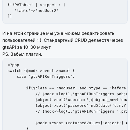
{'!PVTable' | snippet : [

   'table'=>'modUser2'

]}
И на этой странице мы уже можем редактировать
пользователей :-). Стандартный CRUD делаестя через
gtsAPI за 10-30 минут
PS. Забыл плагин.
<?php

switch ($modx->event->name) {

    case 'gtsAPIRunTriggers':

        if($class == 'modUser' and $type == 'before' 
            // $modx->log(1,'gtsAPIRunTriggers $objec
            $object->set('username',$object_new['emai
            $object->set('password',md5(date('d.m.Y H
            // $modx->log(1,'gtsAPIRunTriggers '.prin
            $modx->event->returnedValues['object'] = 
        }
