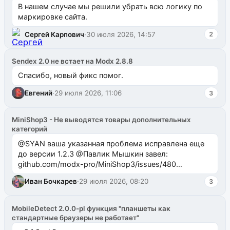
В нашем случае мы решили убрать всю логику по
маркировке сайта.
Сергей Карпович
·
30 июля 2026, 14:57
2
Sendex 2.0 не встает на Modx 2.8.8
Спасибо, новый фикс помог.
Евгений
·
29 июля 2026, 11:06
3
MiniShop3 - Не выводятся товары дополнительных
категорий
@SYAN ваша указанная проблема исправлена еще
до версии 1.2.3 @Павлик Мышкин завел:
github.com/modx-pro/MiniShop3/issues/480
github.com/modx-pro/MiniShop3/issues/481Исправим
Иван Бочкарев
·
29 июля 2026, 08:20
3
в б...
MobileDetect 2.0.0-pl функция "планшеты как
стандартные браузеры не работает"