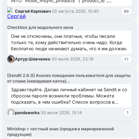
INTO `modx_msync_products` (`product_id`,
`uuid_1c`) VALUES ...
Сергей Карпович
·
02 августа 2026, 10:40
89
Checkbox для модального окна
Они не отключены, они платные, чтобы писали
только те, кому действительно очень надо. Когда
бесплатно люди начинают думать, что я им должен.
Артур Шевченко
·
30 июля 2026, 23:16
11
[SendIt 2.6.0] Анализ поведения пользователя для защиты
от спама (невидимая капча)...
Здравствуйте. Делаю личный кабинет на Sendit и со
сбросом пароля возникли проблемы. Можете
подсказать, в чем ошибка? Список вопросов в
одноименном разделе на modx.pro пока пуст, и,...
pandaworks
·
30 июля 2026, 15:14
1
Minishop + честный знак (продажа маркированной
продукции)