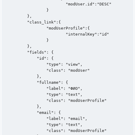
			"modUser.id":"DESC"

		}

	},

	"class_link":{

		"modUserProfile":{

			"internalKey":"id"

		}

	},

        "fields": {

            "id": {

                "type": "view",

                "class": "modUser"

            },

            "fullname": {

                "label": "ФИО",

                "type": "text",

                "class": "modUserProfile"

            },

    	    "email": {

                "label": "email",

                "type": "text",

                "class": "modUserProfile"
