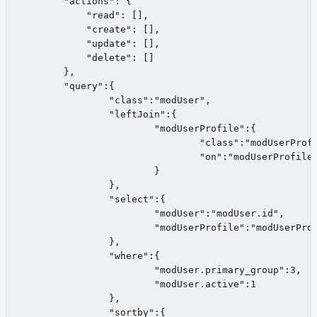
        "actions": {

            "read": [],

            "create": [],

            "update": [],

    	    "delete": []

        },

	"query":{

		"class":"modUser",

		"leftJoin":{

			"modUserProfile":{

				"class":"modUserProfile",

				"on":"modUserProfile.internalKey = modUser.id"

			}

		},

		"select":{

			"modUser":"modUser.id",

			"modUserProfile":"modUserProfile.fullname,modUserProfile.email,modUserProfile.phone"

		},

		"where":{

			"modUser.primary_group":3,

			"modUser.active":1

		},

		"sortby":{
