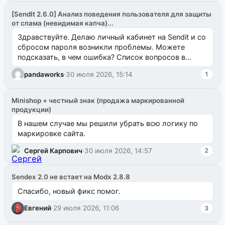
[SendIt 2.6.0] Анализ поведения пользователя для защиты
от спама (невидимая капча)...
Здравствуйте. Делаю личный кабинет на Sendit и со
сбросом пароля возникли проблемы. Можете
подсказать, в чем ошибка? Список вопросов в
одноименном разделе на modx.pro пока пуст, и,...
pandaworks
·
30 июля 2026, 15:14
1
Minishop + честный знак (продажа маркированной
продукции)
В нашем случае мы решили убрать всю логику по
маркировке сайта.
Сергей Карпович
·
30 июля 2026, 14:57
2
Sendex 2.0 не встает на Modx 2.8.8
Спасибо, новый фикс помог.
Евгений
·
29 июля 2026, 11:06
3