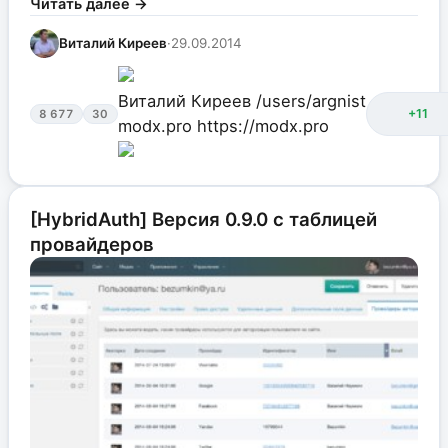
Читать далее →
Виталий Киреев
·
29.09.2014
Виталий Киреев
/users/argnist
+11
8 677
30
modx.pro
https://modx.pro
[HybridAuth] Версия 0.9.0 с таблицей
провайдеров