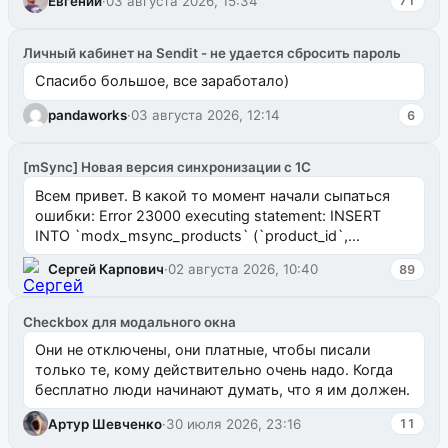
Евгений
·
03 августа 2026, 15:34
71
Личный кабинет на Sendit - не удается сбросить пароль
Спасибо большое, все заработало)
pandaworks
·
03 августа 2026, 12:14
6
[mSync] Новая версия синхронизации с 1С
Всем привет. В какой то момент начали сыпаться
ошибки: Error 23000 executing statement: INSERT
INTO `modx_msync_products` (`product_id`,
`uuid_1c`) VALUES ...
Сергей Карпович
·
02 августа 2026, 10:40
89
Checkbox для модального окна
Они не отключены, они платные, чтобы писали
только те, кому действительно очень надо. Когда
бесплатно люди начинают думать, что я им должен.
Артур Шевченко
·
30 июля 2026, 23:16
11