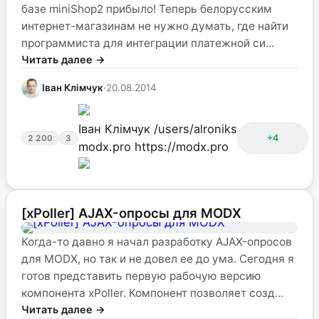
базе miniShop2 прибыло! Теперь белорусским
интернет-магазинам не нужно думать, где найти
программиста для интеграции платежной си...
Читать далее →
Іван Клімчук
·
20.08.2014
Іван Клімчук
/users/alroniks
+4
2 200
3
modx.pro
https://modx.pro
[xPoller] AJAX-опросы для MODX
Когда-то давно я начал разработку AJAX-опросов
для MODX, но так и не довел ее до ума. Сегодня я
готов представить первую рабочую версию
компонента xPoller. Компонент позволяет созд...
Читать далее →