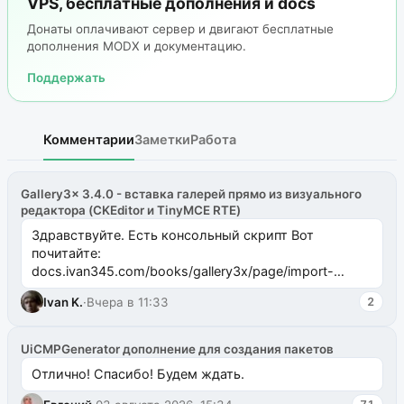
VPS, бесплатные дополнения и docs
Донаты оплачивают сервер и двигают бесплатные
дополнения MODX и документацию.
Поддержать
Комментарии
Заметки
Работа
Gallery3x 3.4.0 - вставка галерей прямо из визуального
редактора (CKEditor и TinyMCE RTE)
Здравствуйте. Есть консольный скрипт Вот
почитайте:
docs.ivan345.com/books/gallery3x/page/import-
ms2galleryphp
Ivan K.
·
Вчера в 11:33
2
UiCMPGenerator дополнение для создания пакетов
Отлично! Спасибо! Будем ждать.