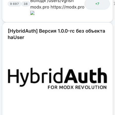
Володя
/users/vgrish
+7
9 697
38
modx.pro
https://modx.pro
[HybridAuth] Версия 1.0.0-rc без объекта
haUser