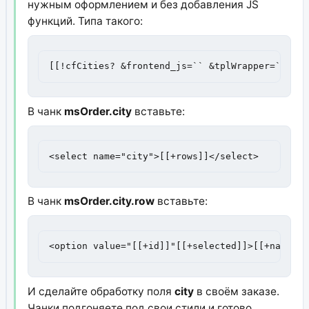
нужным оформлением и без добавления JS
функций. Типа такого:
[[!cfCities? &frontend_js=`` &tplWrapper=`msOrd
В чанк
msOrder.city
вставьте:
<select name="city">[[+rows]]</select>
В чанк
msOrder.city.row
вставьте:
<option value="[[+id]]"[[+selected]]>[[+name]]<
И сделайте обработку поля
city
в своём заказе.
Чанки подгоняете под свои стили и готово.