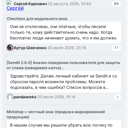
Сергей Карпович
·
02 августа 2026, 10:40
89
Checkbox для модального окна
Они не отключены, они платные, чтобы писали
только те, кому действительно очень надо. Когда
бесплатно люди начинают думать, что я им должен.
Артур Шевченко
·
30 июля 2026, 23:16
11
[SendIt 2.6.0] Анализ поведения пользователя для защиты
от спама (невидимая капча)...
Здравствуйте. Делаю личный кабинет на Sendit и со
сбросом пароля возникли проблемы. Можете
подсказать, в чем ошибка? Список вопросов в
одноименном разделе на modx.pro пока пуст, и,...
pandaworks
·
30 июля 2026, 15:14
1
Minishop + честный знак (продажа маркированной
продукции)
В нашем случае мы решили убрать всю логику по