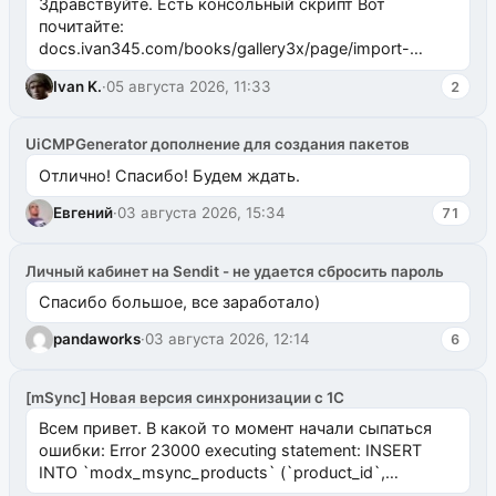
Здравствуйте. Есть консольный скрипт Вот
почитайте:
docs.ivan345.com/books/gallery3x/page/import-
ms2galleryphp
Ivan K.
·
05 августа 2026, 11:33
2
UiCMPGenerator дополнение для создания пакетов
Отлично! Спасибо! Будем ждать.
Евгений
·
03 августа 2026, 15:34
71
Личный кабинет на Sendit - не удается сбросить пароль
Спасибо большое, все заработало)
pandaworks
·
03 августа 2026, 12:14
6
[mSync] Новая версия синхронизации с 1С
Всем привет. В какой то момент начали сыпаться
ошибки: Error 23000 executing statement: INSERT
INTO `modx_msync_products` (`product_id`,
`uuid_1c`) VALUES ...