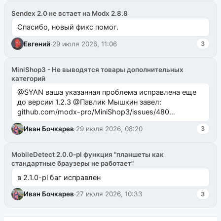
Sendex 2.0 не встает на Modx 2.8.8
Спасибо, новый фикс помог.
Евгений
·
29 июля 2026, 11:06
3
MiniShop3 - Не выводятся товары дополнительных
категорий
@SYAN ваша указанная проблема исправлена еще
до версии 1.2.3 @Павлик Мышкин завел:
github.com/modx-pro/MiniShop3/issues/480
github.com/modx-pro/MiniShop3/issues/481Исправим
Иван Бочкарев
·
29 июля 2026, 08:20
3
в б...
MobileDetect 2.0.0-pl функция "планшеты как
стандартные браузеры не работает"
в 2.1.0-pl баг исправлен
Иван Бочкарев
·
27 июля 2026, 10:33
3