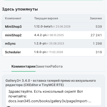
Здесь упомянуты
Компонент
Текущая версия
Закачки
MiniShop3
1.12.0-beta1
539
от 23.06.2026
miniShop2
4.4.2-pl
27 241
от 06.10.2025
mSync
1.2.8-pl
1 298
от 25.08.2023
Scheduler
1.9.0-pl
319
от 11.02.2026
Комментарии
Заметки
Работа
Gallery3x 3.4.0 - вставка галерей прямо из визуального
редактора (CKEditor и TinyMCE RTE)
Здравствуйте. Есть консольный скрипт Вот
почитайте:
docs.ivan345.com/books/gallery3x/page/import-
ms2galleryphp