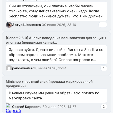
Они не отключены, они платные, чтобы писали
только те, кому действительно очень надо. Когда
бесплатно люди начинают думать, что я им должен.
Артур Шевченко
·
30 июля 2026, 23:16
11
[SendIt 2.6.0] Анализ поведения пользователя для защиты
от спама (невидимая капча)...
Здравствуйте. Делаю личный кабинет на Sendit и со
сбросом пароля возникли проблемы. Можете
подсказать, в чем ошибка? Список вопросов в
одноименном разделе на modx.pro пока пуст, и,...
pandaworks
·
30 июля 2026, 15:14
1
Minishop + честный знак (продажа маркированной
продукции)
В нашем случае мы решили убрать всю логику по
маркировке сайта.
Сергей Карпович
·
30 июля 2026, 14:57
2