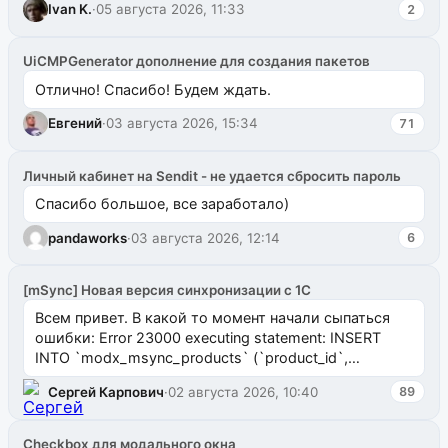
Ivan K.
·
05 августа 2026, 11:33
2
UiCMPGenerator дополнение для создания пакетов
Отлично! Спасибо! Будем ждать.
Евгений
·
03 августа 2026, 15:34
71
Личный кабинет на Sendit - не удается сбросить пароль
Спасибо большое, все заработало)
pandaworks
·
03 августа 2026, 12:14
6
[mSync] Новая версия синхронизации с 1С
Всем привет. В какой то момент начали сыпаться
ошибки: Error 23000 executing statement: INSERT
INTO `modx_msync_products` (`product_id`,
`uuid_1c`) VALUES ...
Сергей Карпович
·
02 августа 2026, 10:40
89
Checkbox для модального окна