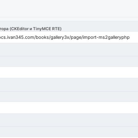
тора (CKEditor и TinyMCE RTE)
cs.ivan345.com/books/gallery3x/page/import-ms2galleryphp