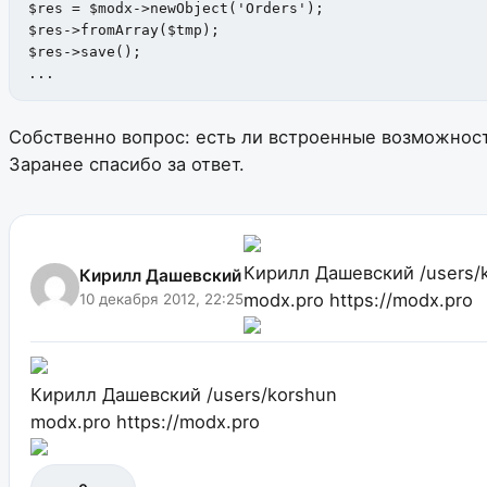
$res = $modx->newObject('Orders');

$res->fromArray($tmp);

$res->save();

...
Собственно вопрос: есть ли встроенные возможност
Заранее спасибо за ответ.
Кирилл Дашевский
/users/
Кирилл Дашевский
modx.pro
https://modx.pro
10 декабря 2012, 22:25
Кирилл Дашевский
/users/korshun
modx.pro
https://modx.pro