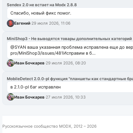
Sendex 2.0 не встает на Modx 2.8.8
Спасибо, новый фикс помог.
Евгений
·
29 июля 2026, 11:06
MiniShop3 - Не выводятся товары дополнительных категорий
@SYAN ваша указанная проблема исправлена еще до версии 1.2.3 @Павлик Мышкин завел: gith
pro/MiniShop3/issues/481Исправим в б...
Иван Бочкарев
·
29 июля 2026, 08:20
MobileDetect 2.0.0-pl функция "планшеты как стандартные бр
в 2.1.0-pl баг исправлен
Иван Бочкарев
·
27 июля 2026, 10:33
Русскоязычное сообщество MODX, 2012 – 2026