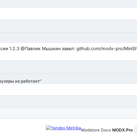
ub.com/modx-pro/MiniShop3/issues/480 github.com/modx-
аузеры не работает"
Modstore
·
Docs
·
MODX.Pro
·