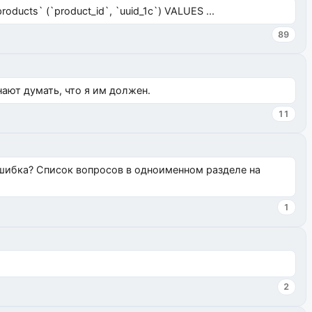
ucts` (`product_id`, `uuid_1c`) VALUES ...
89
нают думать, что я им должен.
11
ошибка? Список вопросов в одноименном разделе на
1
2