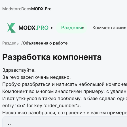
Modstore
Docs
MODX.Pro
MODX
.PRO
Разделы
Комментарии
Разделы
Объявления о работе
Разработка компонента
Здравствуйте.
За revo засел очень недавно.
Пробую разобраться и написать небольшой компоне
Компонент во многом аналогичен примеру: с удаленн
И вот уткнулся в такую проблему: в базе сделал одн
entry 'xxx' for key 'order_number'».
Насколько разобрался, сохранение в вашем примере
...
