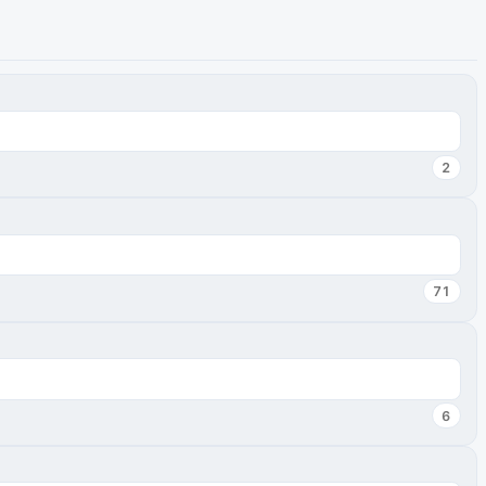
2
71
6