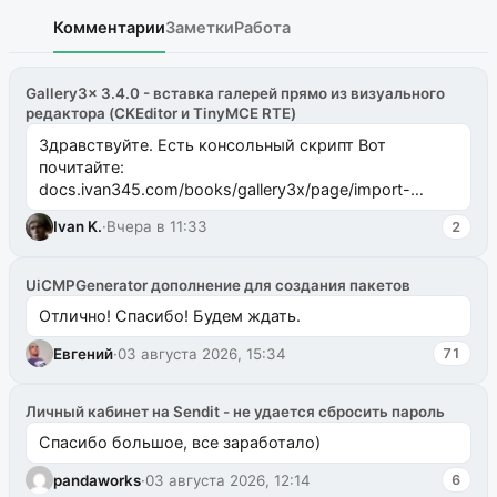
Комментарии
Заметки
Работа
Gallery3x 3.4.0 - вставка галерей прямо из визуального
редактора (CKEditor и TinyMCE RTE)
Здравствуйте. Есть консольный скрипт Вот
почитайте:
docs.ivan345.com/books/gallery3x/page/import-
ms2galleryphp
Ivan K.
·
Вчера в 11:33
2
UiCMPGenerator дополнение для создания пакетов
Отлично! Спасибо! Будем ждать.
Евгений
·
03 августа 2026, 15:34
71
Личный кабинет на Sendit - не удается сбросить пароль
Спасибо большое, все заработало)
pandaworks
·
03 августа 2026, 12:14
6