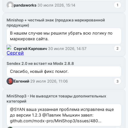
одноименном разделе на modx.pro пока пуст, и,...
pandaworks
·
30 июля 2026, 15:14
1
Minishop + честный знак (продажа маркированной
продукции)
В нашем случае мы решили убрать всю логику по
маркировке сайта.
Сергей Карпович
·
30 июля 2026, 14:57
2
Sendex 2.0 не встает на Modx 2.8.8
Спасибо, новый фикс помог.
Евгений
·
29 июля 2026, 11:06
3
MiniShop3 - Не выводятся товары дополнительных
категорий
@SYAN ваша указанная проблема исправлена еще
до версии 1.2.3 @Павлик Мышкин завел:
github.com/modx-pro/MiniShop3/issues/480
github.com/modx-pro/MiniShop3/issues/481Исправим