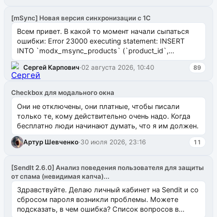
[mSync] Новая версия синхронизации с 1С
Всем привет. В какой то момент начали сыпаться
ошибки: Error 23000 executing statement: INSERT
INTO `modx_msync_products` (`product_id`,
`uuid_1c`) VALUES ...
Сергей Карпович
·
02 августа 2026, 10:40
89
Checkbox для модального окна
Они не отключены, они платные, чтобы писали
только те, кому действительно очень надо. Когда
бесплатно люди начинают думать, что я им должен.
Артур Шевченко
·
30 июля 2026, 23:16
11
[SendIt 2.6.0] Анализ поведения пользователя для защиты
от спама (невидимая капча)...
Здравствуйте. Делаю личный кабинет на Sendit и со
сбросом пароля возникли проблемы. Можете
подсказать, в чем ошибка? Список вопросов в