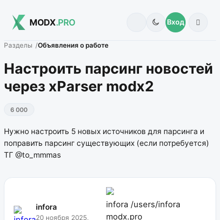
MODX
.PRO
Вход
Разделы
Объявления о работе
Настроить парсинг новостей
через xParser modx2
6 000
Нужно настроить 5 новых источников для парсинга и
поправить парсинг существующих (если потребуется)
ТГ @to_mmmas
infora
/users/infora
infora
modx.pro
20 ноября 2025,