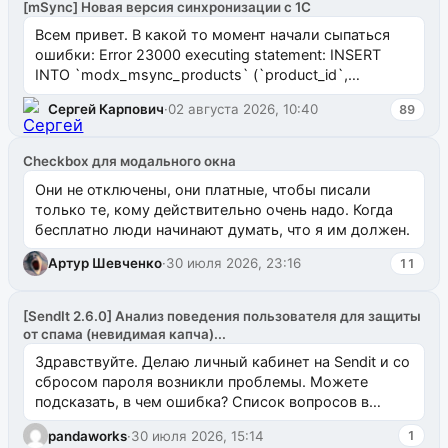
[mSync] Новая версия синхронизации с 1С
Всем привет. В какой то момент начали сыпаться
ошибки: Error 23000 executing statement: INSERT
INTO `modx_msync_products` (`product_id`,
`uuid_1c`) VALUES ...
Сергей Карпович
·
02 августа 2026, 10:40
89
Checkbox для модального окна
Они не отключены, они платные, чтобы писали
только те, кому действительно очень надо. Когда
бесплатно люди начинают думать, что я им должен.
Артур Шевченко
·
30 июля 2026, 23:16
11
[SendIt 2.6.0] Анализ поведения пользователя для защиты
от спама (невидимая капча)...
Здравствуйте. Делаю личный кабинет на Sendit и со
сбросом пароля возникли проблемы. Можете
подсказать, в чем ошибка? Список вопросов в
одноименном разделе на modx.pro пока пуст, и,...
pandaworks
·
30 июля 2026, 15:14
1