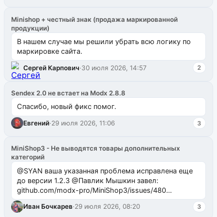
Minishop + честный знак (продажа маркированной
продукции)
В нашем случае мы решили убрать всю логику по
маркировке сайта.
Сергей Карпович
·
30 июля 2026, 14:57
2
Sendex 2.0 не встает на Modx 2.8.8
Спасибо, новый фикс помог.
Евгений
·
29 июля 2026, 11:06
3
MiniShop3 - Не выводятся товары дополнительных
категорий
@SYAN ваша указанная проблема исправлена еще
до версии 1.2.3 @Павлик Мышкин завел:
github.com/modx-pro/MiniShop3/issues/480
github.com/modx-pro/MiniShop3/issues/481Исправим
Иван Бочкарев
·
29 июля 2026, 08:20
3
в б...