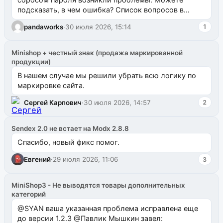
подсказать, в чем ошибка? Список вопросов в
одноименном разделе на modx.pro пока пуст, и,...
pandaworks
·
30 июля 2026, 15:14
1
Minishop + честный знак (продажа маркированной
продукции)
В нашем случае мы решили убрать всю логику по
маркировке сайта.
Сергей Карпович
·
30 июля 2026, 14:57
2
Sendex 2.0 не встает на Modx 2.8.8
Спасибо, новый фикс помог.
Евгений
·
29 июля 2026, 11:06
3
MiniShop3 - Не выводятся товары дополнительных
категорий
@SYAN ваша указанная проблема исправлена еще
до версии 1.2.3 @Павлик Мышкин завел: