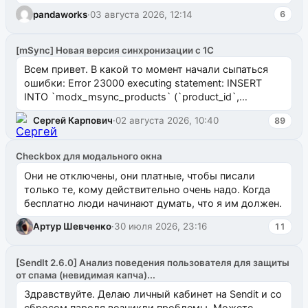
pandaworks
·
03 августа 2026, 12:14
6
[mSync] Новая версия синхронизации с 1С
Всем привет. В какой то момент начали сыпаться
ошибки: Error 23000 executing statement: INSERT
INTO `modx_msync_products` (`product_id`,
`uuid_1c`) VALUES ...
Сергей Карпович
·
02 августа 2026, 10:40
89
Checkbox для модального окна
Они не отключены, они платные, чтобы писали
только те, кому действительно очень надо. Когда
бесплатно люди начинают думать, что я им должен.
Артур Шевченко
·
30 июля 2026, 23:16
11
[SendIt 2.6.0] Анализ поведения пользователя для защиты
от спама (невидимая капча)...
Здравствуйте. Делаю личный кабинет на Sendit и со
сбросом пароля возникли проблемы. Можете