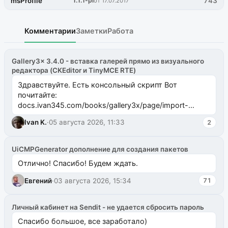
msProfile
1.1.1-pl
743
от 17.07.2017
Комментарии
Заметки
Работа
Gallery3x 3.4.0 - вставка галерей прямо из визуального
редактора (CKEditor и TinyMCE RTE)
Здравствуйте. Есть консольный скрипт Вот
почитайте:
docs.ivan345.com/books/gallery3x/page/import-
ms2galleryphp
Ivan K.
·
05 августа 2026, 11:33
2
UiCMPGenerator дополнение для создания пакетов
Отлично! Спасибо! Будем ждать.
Евгений
·
03 августа 2026, 15:34
71
Личный кабинет на Sendit - не удается сбросить пароль
Спасибо большое, все заработало)