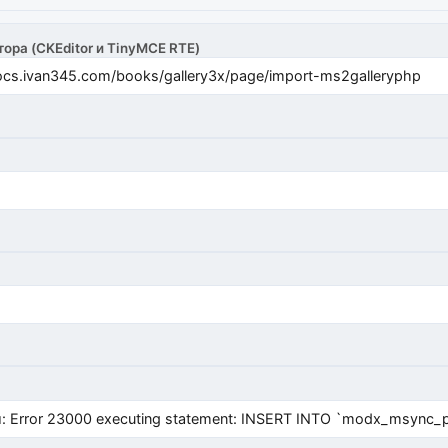
тора (CKEditor и TinyMCE RTE)
cs.ivan345.com/books/gallery3x/page/import-ms2galleryphp
Error 23000 executing statement: INSERT INTO `modx_msync_prod