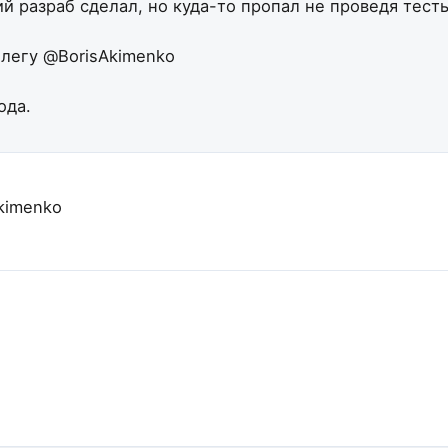
разраб сделал, но куда-то пропал не проведя тесты 
елегу @BorisAkimenko
ода.
akimenko