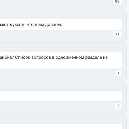
89
нают думать, что я им должен.
11
ошибка? Список вопросов в одноименном разделе на
1
2