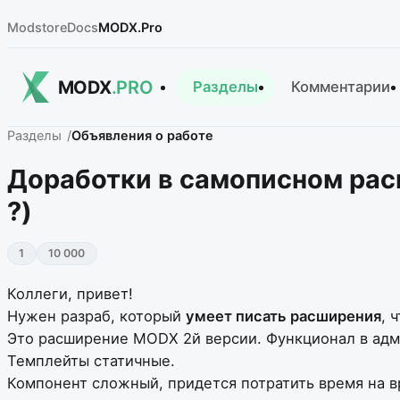
Modstore
Docs
MODX.Pro
MODX
.PRO
Разделы
Комментарии
Разделы
Объявления о работе
Доработки в самописном рас
?)
1
10 000
Коллеги, привет!
Нужен разраб, который
умеет писать расширения
, 
Это расширение MODX 2й версии. Функционал в админ
Темплейты статичные.
Компонент сложный, придется потратить время на вр