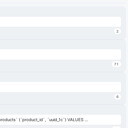
2
71
6
ucts` (`product_id`, `uuid_1c`) VALUES ...