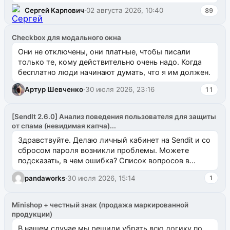
`uuid_1c`) VALUES ...
Сергей Карпович
·
02 августа 2026, 10:40
89
Checkbox для модального окна
Они не отключены, они платные, чтобы писали
только те, кому действительно очень надо. Когда
бесплатно люди начинают думать, что я им должен.
Артур Шевченко
·
30 июля 2026, 23:16
11
[SendIt 2.6.0] Анализ поведения пользователя для защиты
от спама (невидимая капча)...
Здравствуйте. Делаю личный кабинет на Sendit и со
сбросом пароля возникли проблемы. Можете
подсказать, в чем ошибка? Список вопросов в
одноименном разделе на modx.pro пока пуст, и,...
pandaworks
·
30 июля 2026, 15:14
1
Minishop + честный знак (продажа маркированной
продукции)
В нашем случае мы решили убрать всю логику по