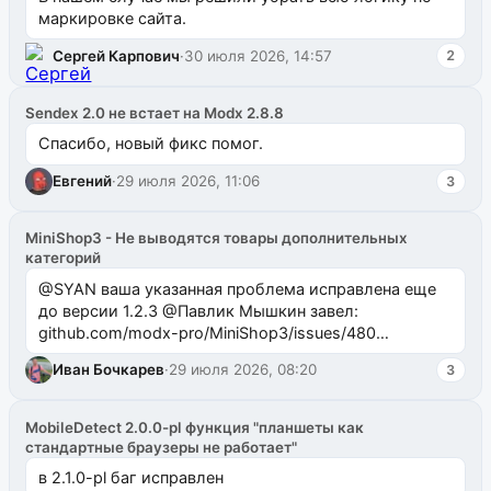
маркировке сайта.
Сергей Карпович
·
30 июля 2026, 14:57
2
Sendex 2.0 не встает на Modx 2.8.8
Спасибо, новый фикс помог.
Евгений
·
29 июля 2026, 11:06
3
MiniShop3 - Не выводятся товары дополнительных
категорий
@SYAN ваша указанная проблема исправлена еще
до версии 1.2.3 @Павлик Мышкин завел:
github.com/modx-pro/MiniShop3/issues/480
github.com/modx-pro/MiniShop3/issues/481Исправим
Иван Бочкарев
·
29 июля 2026, 08:20
3
в б...
MobileDetect 2.0.0-pl функция "планшеты как
стандартные браузеры не работает"
в 2.1.0-pl баг исправлен