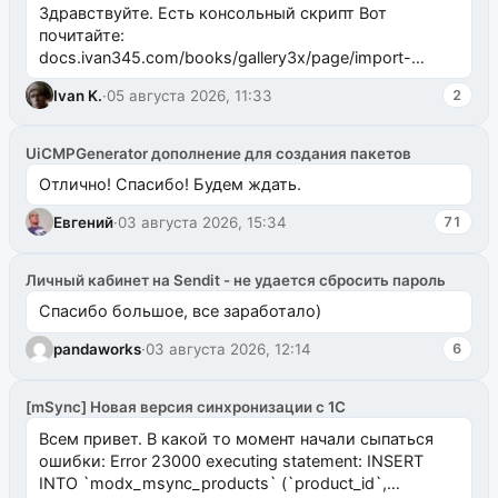
Здравствуйте. Есть консольный скрипт Вот
почитайте:
docs.ivan345.com/books/gallery3x/page/import-
ms2galleryphp
Ivan K.
·
05 августа 2026, 11:33
2
UiCMPGenerator дополнение для создания пакетов
Отлично! Спасибо! Будем ждать.
Евгений
·
03 августа 2026, 15:34
71
Личный кабинет на Sendit - не удается сбросить пароль
Спасибо большое, все заработало)
pandaworks
·
03 августа 2026, 12:14
6
[mSync] Новая версия синхронизации с 1С
Всем привет. В какой то момент начали сыпаться
ошибки: Error 23000 executing statement: INSERT
INTO `modx_msync_products` (`product_id`,