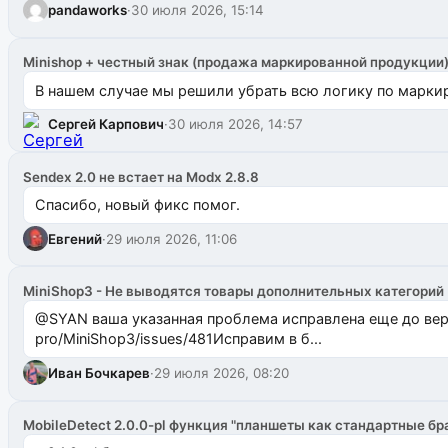
pandaworks
·
30 июля 2026, 15:14
Minishop + честный знак (продажа маркированной продукции
В нашем случае мы решили убрать всю логику по маркир
Сергей Карпович
·
30 июля 2026, 14:57
Sendex 2.0 не встает на Modx 2.8.8
Спасибо, новый фикс помог.
Евгений
·
29 июля 2026, 11:06
MiniShop3 - Не выводятся товары дополнительных категорий
@SYAN ваша указанная проблема исправлена еще до версии 1.2.3 @Павлик Мышкин завел: gith
pro/MiniShop3/issues/481Исправим в б...
Иван Бочкарев
·
29 июля 2026, 08:20
MobileDetect 2.0.0-pl функция "планшеты как стандартные бр