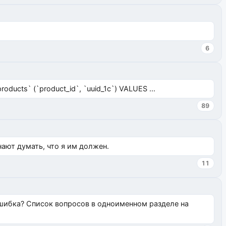
6
ucts` (`product_id`, `uuid_1c`) VALUES ...
89
нают думать, что я им должен.
11
ошибка? Список вопросов в одноименном разделе на