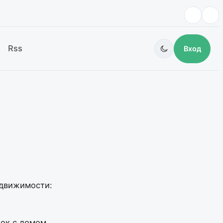
Rss
Вход
едвижимости:
ток с домом