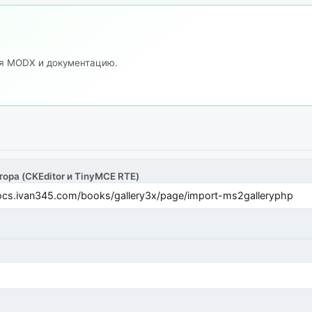
ия MODX и документацию.
тора (CKEditor и TinyMCE RTE)
cs.ivan345.com/books/gallery3x/page/import-ms2galleryphp