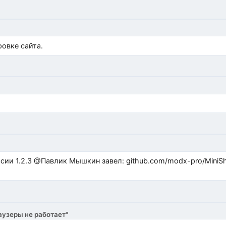
)
овке сайта.
ub.com/modx-pro/MiniShop3/issues/480 github.com/modx-
аузеры не работает"