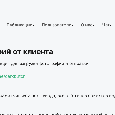
Публикации
Пользователи
О нас
Чат
ий от клиента
кция для загрузки фотографий и отправки
me/darkbutch
ражаться свои поля ввода, всего 5 типов объектов н
аменты, комната, земельный участок, земельный учас