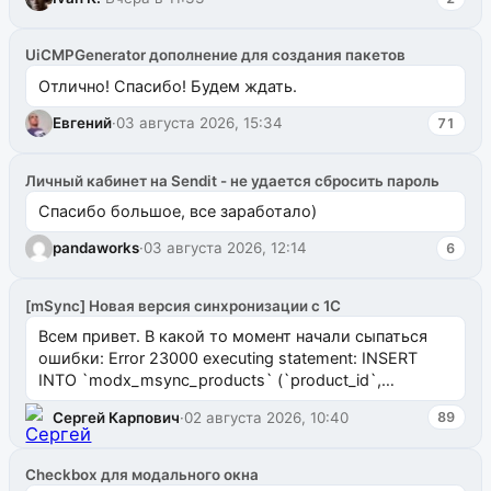
UiCMPGenerator дополнение для создания пакетов
Отлично! Спасибо! Будем ждать.
Евгений
·
03 августа 2026, 15:34
71
Личный кабинет на Sendit - не удается сбросить пароль
Спасибо большое, все заработало)
pandaworks
·
03 августа 2026, 12:14
6
[mSync] Новая версия синхронизации с 1С
Всем привет. В какой то момент начали сыпаться
ошибки: Error 23000 executing statement: INSERT
INTO `modx_msync_products` (`product_id`,
`uuid_1c`) VALUES ...
Сергей Карпович
·
02 августа 2026, 10:40
89
Checkbox для модального окна