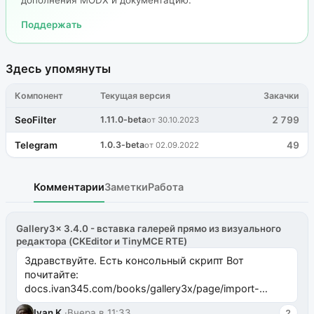
дополнения MODX и документацию.
Поддержать
Здесь упомянуты
Компонент
Текущая версия
Закачки
SeoFilter
1.11.0-beta
2 799
от 30.10.2023
Telegram
1.0.3-beta
49
от 02.09.2022
Комментарии
Заметки
Работа
Gallery3x 3.4.0 - вставка галерей прямо из визуального
редактора (CKEditor и TinyMCE RTE)
Здравствуйте. Есть консольный скрипт Вот
почитайте:
docs.ivan345.com/books/gallery3x/page/import-
ms2galleryphp
Ivan K.
·
Вчера в 11:33
2