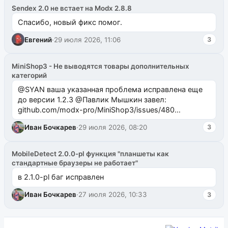
Sendex 2.0 не встает на Modx 2.8.8
Спасибо, новый фикс помог.
Евгений
·
29 июля 2026, 11:06
3
MiniShop3 - Не выводятся товары дополнительных
категорий
@SYAN ваша указанная проблема исправлена еще
до версии 1.2.3 @Павлик Мышкин завел:
github.com/modx-pro/MiniShop3/issues/480
github.com/modx-pro/MiniShop3/issues/481Исправим
Иван Бочкарев
·
29 июля 2026, 08:20
3
в б...
MobileDetect 2.0.0-pl функция "планшеты как
стандартные браузеры не работает"
в 2.1.0-pl баг исправлен
Иван Бочкарев
·
27 июля 2026, 10:33
3