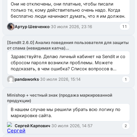
Они не отключены, они платные, чтобы писали
только те, кому действительно очень надо. Когда
бесплатно люди начинают думать, что я им должен.
Артур Шевченко
·
30 июля 2026, 23:16
11
[SendIt 2.6.0] Анализ поведения пользователя для защиты
от спама (невидимая капча)...
Здравствуйте. Делаю личный кабинет на Sendit и со
сбросом пароля возникли проблемы. Можете
подсказать, в чем ошибка? Список вопросов в
одноименном разделе на modx.pro пока пуст, и,...
pandaworks
·
30 июля 2026, 15:14
1
Minishop + честный знак (продажа маркированной
продукции)
В нашем случае мы решили убрать всю логику по
маркировке сайта.
Сергей Карпович
·
30 июля 2026, 14:57
2