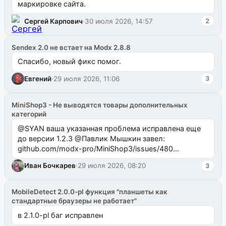
маркировке сайта.
Сергей Карпович
·
30 июля 2026, 14:57
2
Sendex 2.0 не встает на Modx 2.8.8
Спасибо, новый фикс помог.
Евгений
·
29 июля 2026, 11:06
3
MiniShop3 - Не выводятся товары дополнительных
категорий
@SYAN ваша указанная проблема исправлена еще
до версии 1.2.3 @Павлик Мышкин завел:
github.com/modx-pro/MiniShop3/issues/480
github.com/modx-pro/MiniShop3/issues/481Исправим
Иван Бочкарев
·
29 июля 2026, 08:20
3
в б...
MobileDetect 2.0.0-pl функция "планшеты как
стандартные браузеры не работает"
в 2.1.0-pl баг исправлен