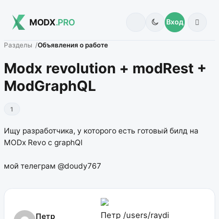
MODX
.PRO
Вход
Разделы
Объявления о работе
Modx revolution + modRest +
ModGraphQL
1
Ищу разработчика, у которого есть готовый билд на
MODx Revo с graphQl
мой телеграм @doudy767
Петр
/users/raydi
Петр