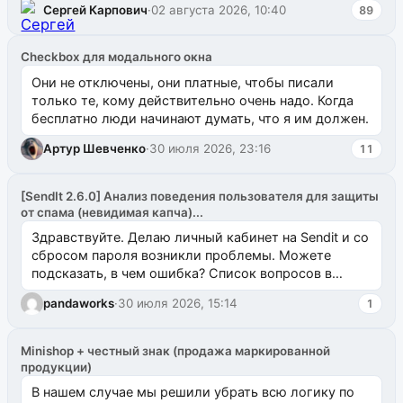
Сергей Карпович
·
02 августа 2026, 10:40
89
Checkbox для модального окна
Они не отключены, они платные, чтобы писали
только те, кому действительно очень надо. Когда
бесплатно люди начинают думать, что я им должен.
Артур Шевченко
·
30 июля 2026, 23:16
11
[SendIt 2.6.0] Анализ поведения пользователя для защиты
от спама (невидимая капча)...
Здравствуйте. Делаю личный кабинет на Sendit и со
сбросом пароля возникли проблемы. Можете
подсказать, в чем ошибка? Список вопросов в
одноименном разделе на modx.pro пока пуст, и,...
pandaworks
·
30 июля 2026, 15:14
1
Minishop + честный знак (продажа маркированной
продукции)
В нашем случае мы решили убрать всю логику по