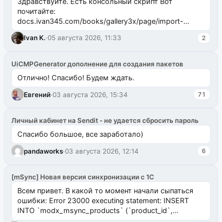
Здравствуйте. Есть консольный скрипт Вот
почитайте:
docs.ivan345.com/books/gallery3x/page/import-
ms2galleryphp
Ivan K.
·
05 августа 2026, 11:33
2
UiCMPGenerator дополнение для создания пакетов
Отлично! Спасибо! Будем ждать.
Евгений
·
03 августа 2026, 15:34
71
Личный кабинет на Sendit - не удается сбросить пароль
Спасибо большое, все заработало)
pandaworks
·
03 августа 2026, 12:14
6
[mSync] Новая версия синхронизации с 1С
Всем привет. В какой то момент начали сыпаться
ошибки: Error 23000 executing statement: INSERT
INTO `modx_msync_products` (`product_id`,
`uuid_1c`) VALUES ...