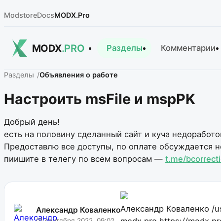
Modstore
Docs
MODX.Pro
MODX
.PRO
Разделы
Комментарии
Разделы
Объявления о работе
Настроить msFile и mspPK
Добрый день!
есть на половину сделанный сайт и куча недоработо
Предоставлю все доступы, по оплате обсуждается не
пиишите в телегу по всем вопросам —
t.me/bcorrect
Александр Коваленко
/u
Александр Коваленко
modx.pro
https://modx.pr
01 сентября 2022, 09:02