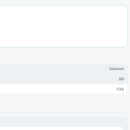
Закачки
98
134