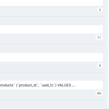
2
71
6
ucts` (`product_id`, `uuid_1c`) VALUES ...
89