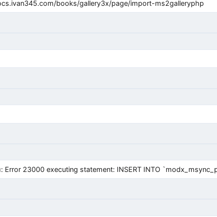
cs.ivan345.com/books/gallery3x/page/import-ms2galleryphp
Error 23000 executing statement: INSERT INTO `modx_msync_prod