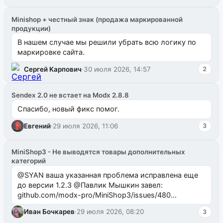
Minishop + честный знак (продажа маркированной
продукции)
В нашем случае мы решили убрать всю логику по
маркировке сайта.
Сергей Карпович
·
30 июля 2026, 14:57
2
Sendex 2.0 не встает на Modx 2.8.8
Спасибо, новый фикс помог.
Евгений
·
29 июля 2026, 11:06
3
MiniShop3 - Не выводятся товары дополнительных
категорий
@SYAN ваша указанная проблема исправлена еще
до версии 1.2.3 @Павлик Мышкин завел:
github.com/modx-pro/MiniShop3/issues/480
github.com/modx-pro/MiniShop3/issues/481Исправим
Иван Бочкарев
·
29 июля 2026, 08:20
3
в б...