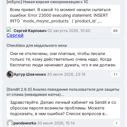
[mSync] Новая версия синхронизации с 1С
Всем привет. В какой то момент начали сыпаться
ошибки: Error 23000 executing statement: INSERT
INTO `modx_msync_products` (`product_id`,
`uuid_1c`) VALUES ...
Сергей Карпович
·
02 августа 2026, 10:40
89
Checkbox для модального окна
Они не отключены, они платные, чтобы писали
только те, кому действительно очень надо. Когда
бесплатно люди начинают думать, что я им должен.
Артур Шевченко
·
30 июля 2026, 23:16
11
[SendIt 2.6.0] Анализ поведения пользователя для защиты
от спама (невидимая капча)...
Здравствуйте. Делаю личный кабинет на Sendit и со
сбросом пароля возникли проблемы. Можете
подсказать, в чем ошибка? Список вопросов в
одноименном разделе на modx.pro пока пуст, и,...
pandaworks
·
30 июля 2026, 15:14
1