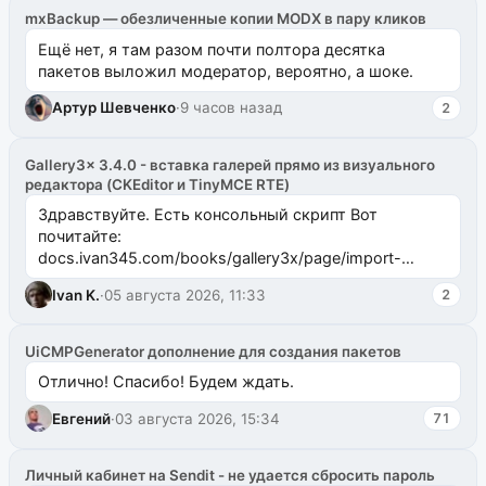
mxBackup — обезличенные копии MODX в пару кликов
Ещё нет, я там разом почти полтора десятка
пакетов выложил модератор, вероятно, а шоке.
Артур Шевченко
·
9 часов назад
2
Gallery3x 3.4.0 - вставка галерей прямо из визуального
редактора (CKEditor и TinyMCE RTE)
Здравствуйте. Есть консольный скрипт Вот
почитайте:
docs.ivan345.com/books/gallery3x/page/import-
ms2galleryphp
Ivan K.
·
05 августа 2026, 11:33
2
UiCMPGenerator дополнение для создания пакетов
Отлично! Спасибо! Будем ждать.
Евгений
·
03 августа 2026, 15:34
71
Личный кабинет на Sendit - не удается сбросить пароль