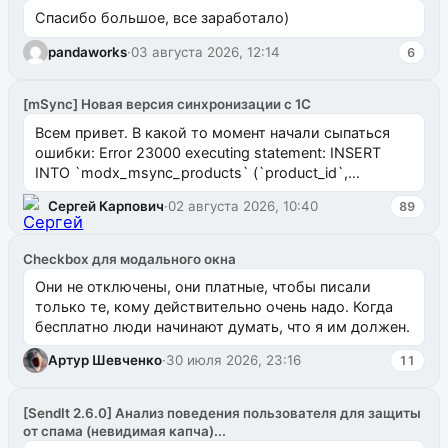
Спасибо большое, все заработало)
pandaworks
·
03 августа 2026, 12:14
6
[mSync] Новая версия синхронизации с 1С
Всем привет. В какой то момент начали сыпаться
ошибки: Error 23000 executing statement: INSERT
INTO `modx_msync_products` (`product_id`,
`uuid_1c`) VALUES ...
Сергей Карпович
·
02 августа 2026, 10:40
89
Checkbox для модального окна
Они не отключены, они платные, чтобы писали
только те, кому действительно очень надо. Когда
бесплатно люди начинают думать, что я им должен.
Артур Шевченко
·
30 июля 2026, 23:16
11
[SendIt 2.6.0] Анализ поведения пользователя для защиты
от спама (невидимая капча)...