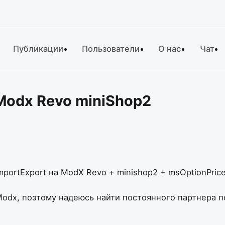
Публикации
Пользователи
О нас
Чат
Modx Revo miniShop2
ortExport на ModX Revo + minishop2 + msOptionPrice
 Modx, поэтому надеюсь найти постоянного партнера п