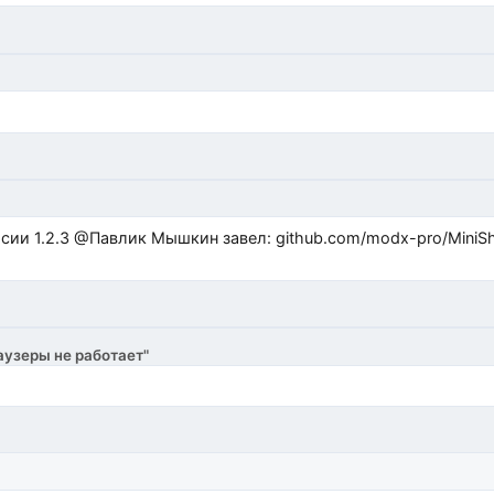
ub.com/modx-pro/MiniShop3/issues/480 github.com/modx-
аузеры не работает"