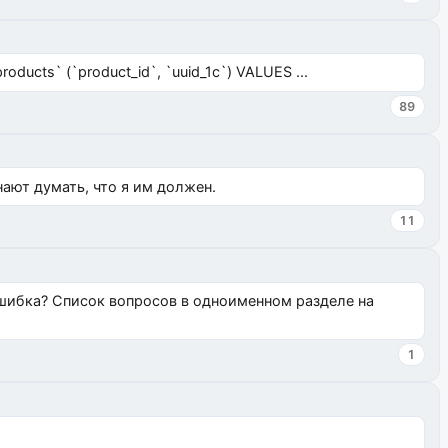
ucts` (`product_id`, `uuid_1c`) VALUES ...
89
нают думать, что я им должен.
11
ошибка? Список вопросов в одноименном разделе на
1