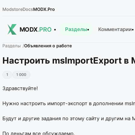
Modstore
Docs
MODX.Pro
MODX
.PRO
Разделы
Комментарии
Разделы
Объявления о работе
Настроить msImportExport в 
1
1 000
Здравствуйте!
Нужно настроить импорт-экспорт в дополнении msImp
Будут и другие задания по этому сайту и другим на
По деньгам все обсуждаемо.