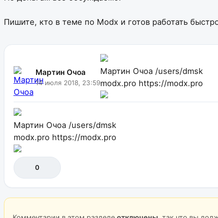
Пишите, кто в теме по Modx и готов работать быстро
Мартин Очоа
/users/dmsk
Мартин Очоа
modx.pro
https://modx.pro
14 июля 2018, 23:59
Мартин Очоа
/users/dmsk
modx.pro
https://modx.pro
0
Комментарии в этом разделе
отключены
, так что вы до