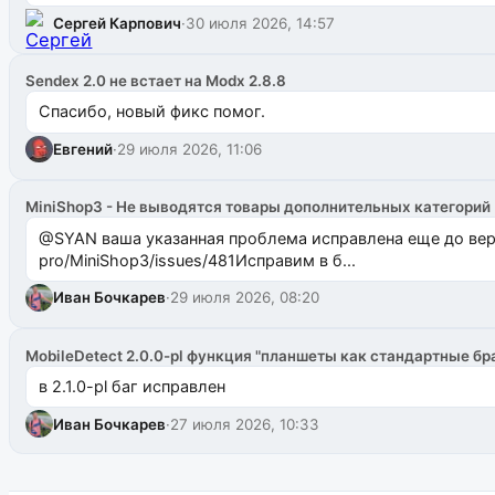
Сергей Карпович
·
30 июля 2026, 14:57
Sendex 2.0 не встает на Modx 2.8.8
Спасибо, новый фикс помог.
Евгений
·
29 июля 2026, 11:06
MiniShop3 - Не выводятся товары дополнительных категорий
@SYAN ваша указанная проблема исправлена еще до версии 1.2.3 @Павлик Мышкин завел: gith
pro/MiniShop3/issues/481Исправим в б...
Иван Бочкарев
·
29 июля 2026, 08:20
MobileDetect 2.0.0-pl функция "планшеты как стандартные бр
в 2.1.0-pl баг исправлен
Иван Бочкарев
·
27 июля 2026, 10:33