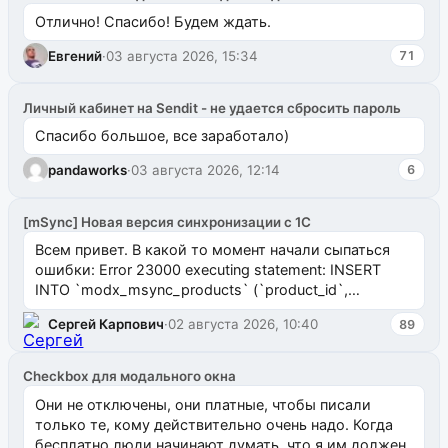
Отлично! Спасибо! Будем ждать.
Евгений
·
03 августа 2026, 15:34
71
Личный кабинет на Sendit - не удается сбросить пароль
Спасибо большое, все заработало)
pandaworks
·
03 августа 2026, 12:14
6
[mSync] Новая версия синхронизации с 1С
Всем привет. В какой то момент начали сыпаться
ошибки: Error 23000 executing statement: INSERT
INTO `modx_msync_products` (`product_id`,
`uuid_1c`) VALUES ...
Сергей Карпович
·
02 августа 2026, 10:40
89
Checkbox для модального окна
Они не отключены, они платные, чтобы писали
только те, кому действительно очень надо. Когда
бесплатно люди начинают думать, что я им должен.