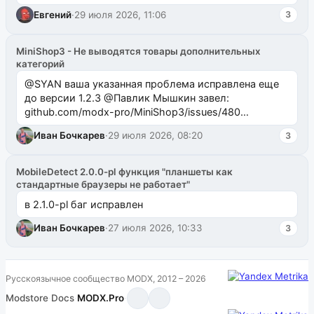
Евгений
·
29 июля 2026, 11:06
3
MiniShop3 - Не выводятся товары дополнительных
категорий
@SYAN ваша указанная проблема исправлена еще
до версии 1.2.3 @Павлик Мышкин завел:
github.com/modx-pro/MiniShop3/issues/480
github.com/modx-pro/MiniShop3/issues/481Исправим
Иван Бочкарев
·
29 июля 2026, 08:20
3
в б...
MobileDetect 2.0.0-pl функция "планшеты как
стандартные браузеры не работает"
в 2.1.0-pl баг исправлен
Иван Бочкарев
·
27 июля 2026, 10:33
3
Русскоязычное сообщество MODX, 2012 – 2026
Modstore
·
Docs
·
MODX.Pro
·