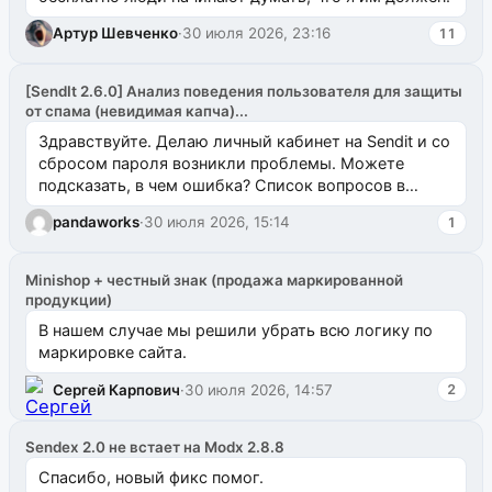
Артур Шевченко
·
30 июля 2026, 23:16
11
[SendIt 2.6.0] Анализ поведения пользователя для защиты
от спама (невидимая капча)...
Здравствуйте. Делаю личный кабинет на Sendit и со
сбросом пароля возникли проблемы. Можете
подсказать, в чем ошибка? Список вопросов в
одноименном разделе на modx.pro пока пуст, и,...
pandaworks
·
30 июля 2026, 15:14
1
Minishop + честный знак (продажа маркированной
продукции)
В нашем случае мы решили убрать всю логику по
маркировке сайта.
Сергей Карпович
·
30 июля 2026, 14:57
2
Sendex 2.0 не встает на Modx 2.8.8
Спасибо, новый фикс помог.