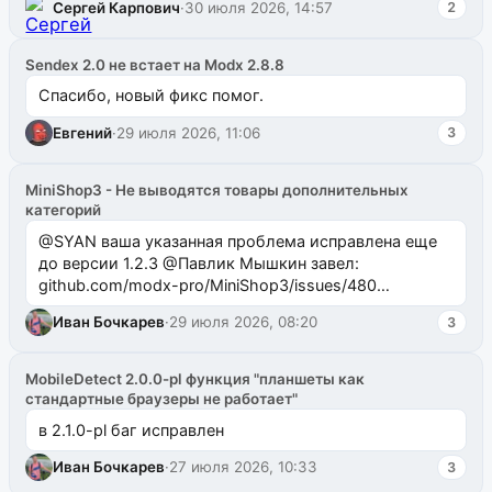
Сергей Карпович
·
30 июля 2026, 14:57
2
Sendex 2.0 не встает на Modx 2.8.8
Спасибо, новый фикс помог.
Евгений
·
29 июля 2026, 11:06
3
MiniShop3 - Не выводятся товары дополнительных
категорий
@SYAN ваша указанная проблема исправлена еще
до версии 1.2.3 @Павлик Мышкин завел:
github.com/modx-pro/MiniShop3/issues/480
github.com/modx-pro/MiniShop3/issues/481Исправим
Иван Бочкарев
·
29 июля 2026, 08:20
3
в б...
MobileDetect 2.0.0-pl функция "планшеты как
стандартные браузеры не работает"
в 2.1.0-pl баг исправлен
Иван Бочкарев
·
27 июля 2026, 10:33
3