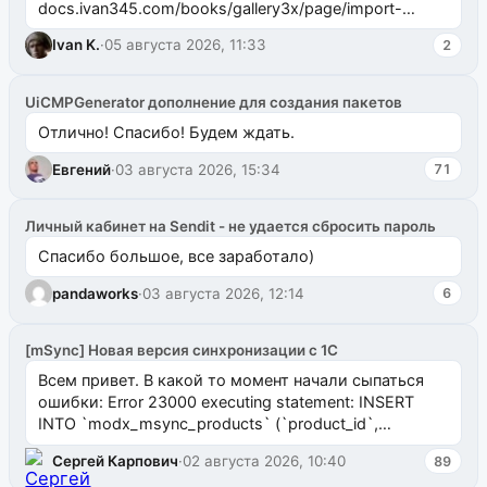
docs.ivan345.com/books/gallery3x/page/import-
ms2galleryphp
Ivan K.
·
05 августа 2026, 11:33
2
UiCMPGenerator дополнение для создания пакетов
Отлично! Спасибо! Будем ждать.
Евгений
·
03 августа 2026, 15:34
71
Личный кабинет на Sendit - не удается сбросить пароль
Спасибо большое, все заработало)
pandaworks
·
03 августа 2026, 12:14
6
[mSync] Новая версия синхронизации с 1С
Всем привет. В какой то момент начали сыпаться
ошибки: Error 23000 executing statement: INSERT
INTO `modx_msync_products` (`product_id`,
`uuid_1c`) VALUES ...
Сергей Карпович
·
02 августа 2026, 10:40
89