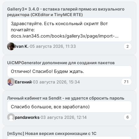
Gallery3x 3.4.0 - вставка галерей прямо из визуального
редактора (CKEditor и TinyMCE RTE)
Здравствуйте. Есть консольный скрипт Вот
почитайте:
docs.ivan345.com/books/gallery3x/page/import-
ms2galleryphp
Ivan K.
·
05 августа 2026, 11:33
2
UiCMPGenerator дополнение для создания пакетов
Отлично! Спасибо! Будем ждать.
Евгений
·
03 августа 2026, 15:34
71
Личный кабинет на Sendit - не удается сбросить пароль
Спасибо большое, все заработало)
pandaworks
·
03 августа 2026, 12:14
6
[mSync] Новая версия синхронизации с 1С