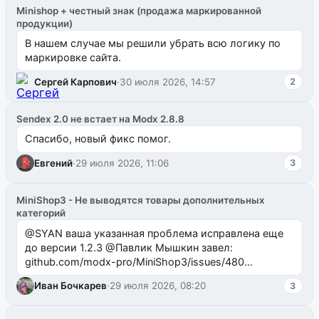
Minishop + честный знак (продажа маркированной
продукции)
В нашем случае мы решили убрать всю логику по
маркировке сайта.
Сергей Карпович
·
30 июля 2026, 14:57
2
Sendex 2.0 не встает на Modx 2.8.8
Спасибо, новый фикс помог.
Евгений
·
29 июля 2026, 11:06
3
MiniShop3 - Не выводятся товары дополнительных
категорий
@SYAN ваша указанная проблема исправлена еще
до версии 1.2.3 @Павлик Мышкин завел:
github.com/modx-pro/MiniShop3/issues/480
github.com/modx-pro/MiniShop3/issues/481Исправим
Иван Бочкарев
·
29 июля 2026, 08:20
3
в б...