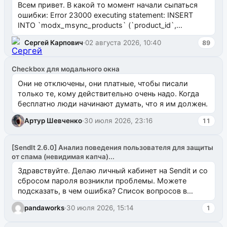
Всем привет. В какой то момент начали сыпаться
ошибки: Error 23000 executing statement: INSERT
INTO `modx_msync_products` (`product_id`,
`uuid_1c`) VALUES ...
Сергей Карпович
·
02 августа 2026, 10:40
89
Checkbox для модального окна
Они не отключены, они платные, чтобы писали
только те, кому действительно очень надо. Когда
бесплатно люди начинают думать, что я им должен.
Артур Шевченко
·
30 июля 2026, 23:16
11
[SendIt 2.6.0] Анализ поведения пользователя для защиты
от спама (невидимая капча)...
Здравствуйте. Делаю личный кабинет на Sendit и со
сбросом пароля возникли проблемы. Можете
подсказать, в чем ошибка? Список вопросов в
одноименном разделе на modx.pro пока пуст, и,...
pandaworks
·
30 июля 2026, 15:14
1