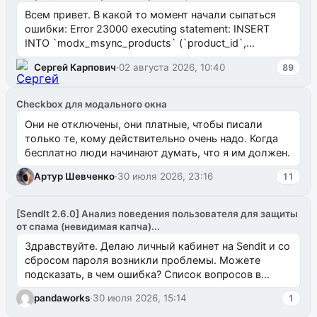
Всем привет. В какой то момент начали сыпаться
ошибки: Error 23000 executing statement: INSERT
INTO `modx_msync_products` (`product_id`,
`uuid_1c`) VALUES ...
Сергей Карпович
·
02 августа 2026, 10:40
89
Checkbox для модального окна
Они не отключены, они платные, чтобы писали
только те, кому действительно очень надо. Когда
бесплатно люди начинают думать, что я им должен.
Артур Шевченко
·
30 июля 2026, 23:16
11
[SendIt 2.6.0] Анализ поведения пользователя для защиты
от спама (невидимая капча)...
Здравствуйте. Делаю личный кабинет на Sendit и со
сбросом пароля возникли проблемы. Можете
подсказать, в чем ошибка? Список вопросов в
одноименном разделе на modx.pro пока пуст, и,...
pandaworks
·
30 июля 2026, 15:14
1