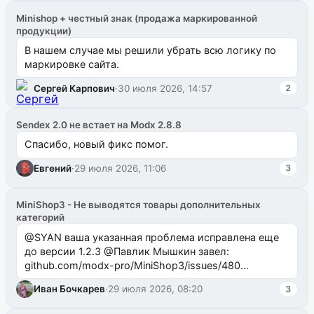
Minishop + честный знак (продажа маркированной
продукции)
В нашем случае мы решили убрать всю логику по
маркировке сайта.
Сергей Карпович
·
30 июля 2026, 14:57
2
Sendex 2.0 не встает на Modx 2.8.8
Спасибо, новый фикс помог.
Евгений
·
29 июля 2026, 11:06
3
MiniShop3 - Не выводятся товары дополнительных
категорий
@SYAN ваша указанная проблема исправлена еще
до версии 1.2.3 @Павлик Мышкин завел:
github.com/modx-pro/MiniShop3/issues/480
github.com/modx-pro/MiniShop3/issues/481Исправим
Иван Бочкарев
·
29 июля 2026, 08:20
3
в б...