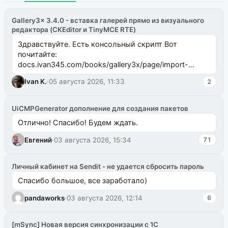
Gallery3x 3.4.0 - вставка галерей прямо из визуального
редактора (CKEditor и TinyMCE RTE)
Здравствуйте. Есть консольный скрипт Вот
почитайте:
docs.ivan345.com/books/gallery3x/page/import-
ms2galleryphp
Ivan K.
·
05 августа 2026, 11:33
2
UiCMPGenerator дополнение для создания пакетов
Отлично! Спасибо! Будем ждать.
Евгений
·
03 августа 2026, 15:34
71
Личный кабинет на Sendit - не удается сбросить пароль
Спасибо большое, все заработало)
pandaworks
·
03 августа 2026, 12:14
6
[mSync] Новая версия синхронизации с 1С