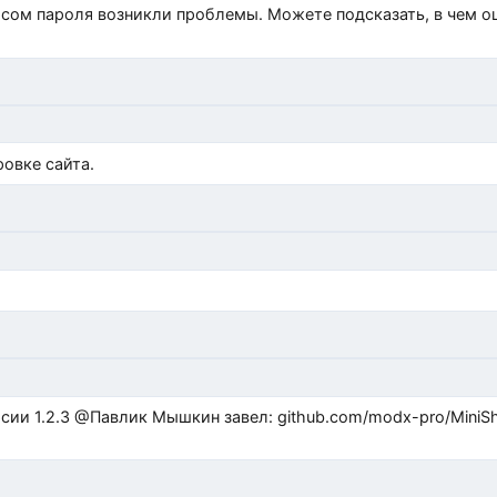
росом пароля возникли проблемы. Можете подсказать, в чем 
)
овке сайта.
ub.com/modx-pro/MiniShop3/issues/480 github.com/modx-