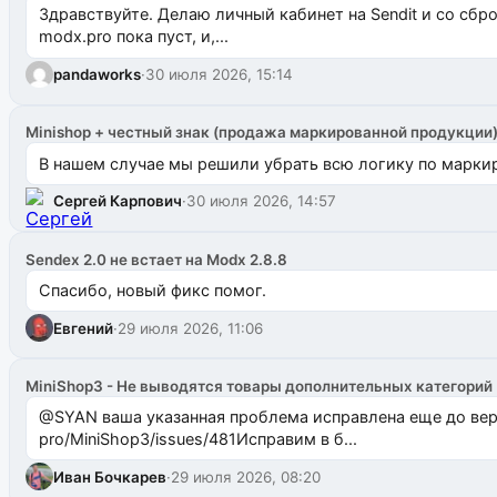
Здравствуйте. Делаю личный кабинет на Sendit и со сб
modx.pro пока пуст, и,...
pandaworks
·
30 июля 2026, 15:14
Minishop + честный знак (продажа маркированной продукции
В нашем случае мы решили убрать всю логику по маркир
Сергей Карпович
·
30 июля 2026, 14:57
Sendex 2.0 не встает на Modx 2.8.8
Спасибо, новый фикс помог.
Евгений
·
29 июля 2026, 11:06
MiniShop3 - Не выводятся товары дополнительных категорий
@SYAN ваша указанная проблема исправлена еще до версии 1.2.3 @Павлик Мышкин завел: gith
pro/MiniShop3/issues/481Исправим в б...
Иван Бочкарев
·
29 июля 2026, 08:20