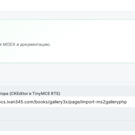
ия MODX и документацию.
тора (CKEditor и TinyMCE RTE)
cs.ivan345.com/books/gallery3x/page/import-ms2galleryphp