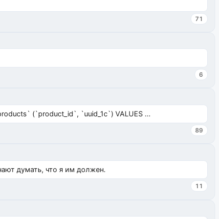
71
6
ucts` (`product_id`, `uuid_1c`) VALUES ...
89
нают думать, что я им должен.
11