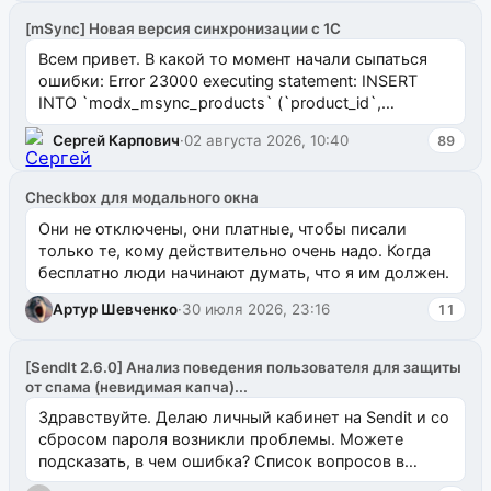
[mSync] Новая версия синхронизации с 1С
Всем привет. В какой то момент начали сыпаться
ошибки: Error 23000 executing statement: INSERT
INTO `modx_msync_products` (`product_id`,
`uuid_1c`) VALUES ...
Сергей Карпович
·
02 августа 2026, 10:40
89
Checkbox для модального окна
Они не отключены, они платные, чтобы писали
только те, кому действительно очень надо. Когда
бесплатно люди начинают думать, что я им должен.
Артур Шевченко
·
30 июля 2026, 23:16
11
[SendIt 2.6.0] Анализ поведения пользователя для защиты
от спама (невидимая капча)...
Здравствуйте. Делаю личный кабинет на Sendit и со
сбросом пароля возникли проблемы. Можете
подсказать, в чем ошибка? Список вопросов в
одноименном разделе на modx.pro пока пуст, и,...