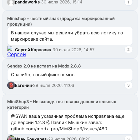
pandaworks
·
30 июля 2026, 15:14
1
Minishop + честный знак (продажа маркированной
продукции)
В нашем случае мы решили убрать всю логику по
маркировке сайта.
Сергей Карпович
·
30 июля 2026, 14:57
2
Sendex 2.0 не встает на Modx 2.8.8
Спасибо, новый фикс помог.
Евгений
·
29 июля 2026, 11:06
3
MiniShop3 - Не выводятся товары дополнительных
категорий
@SYAN ваша указанная проблема исправлена еще
до версии 1.2.3 @Павлик Мышкин завел:
github.com/modx-pro/MiniShop3/issues/480
github.com/modx-pro/MiniShop3/issues/481Исправим
Иван Бочкарев
·
29 июля 2026, 08:20
3