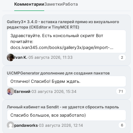
Комментарии
Заметки
Работа
Gallery3x 3.4.0 - вставка галерей прямо из визуального
редактора (CKEditor и TinyMCE RTE)
Здравствуйте. Есть консольный скрипт Вот
почитайте:
docs.ivan345.com/books/gallery3x/page/import-
ms2galleryphp
Ivan K.
·
05 августа 2026, 11:33
2
UiCMPGenerator дополнение для создания пакетов
Отлично! Спасибо! Будем ждать.
Евгений
·
03 августа 2026, 15:34
71
Личный кабинет на Sendit - не удается сбросить пароль
Спасибо большое, все заработало)
pandaworks
·
03 августа 2026, 12:14
6