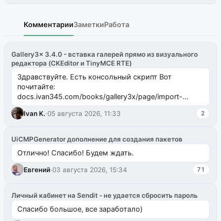
Комментарии
Заметки
Работа
Gallery3x 3.4.0 - вставка галерей прямо из визуального
редактора (CKEditor и TinyMCE RTE)
Здравствуйте. Есть консольный скрипт Вот
почитайте:
docs.ivan345.com/books/gallery3x/page/import-
ms2galleryphp
Ivan K.
·
05 августа 2026, 11:33
2
UiCMPGenerator дополнение для создания пакетов
Отлично! Спасибо! Будем ждать.
Евгений
·
03 августа 2026, 15:34
71
Личный кабинет на Sendit - не удается сбросить пароль
Спасибо большое, все заработало)