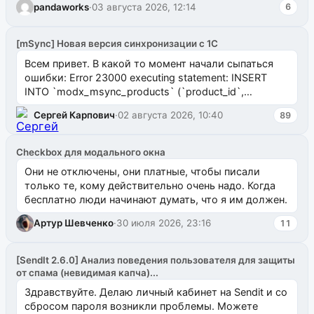
pandaworks
·
03 августа 2026, 12:14
6
[mSync] Новая версия синхронизации с 1С
Всем привет. В какой то момент начали сыпаться
ошибки: Error 23000 executing statement: INSERT
INTO `modx_msync_products` (`product_id`,
`uuid_1c`) VALUES ...
Сергей Карпович
·
02 августа 2026, 10:40
89
Checkbox для модального окна
Они не отключены, они платные, чтобы писали
только те, кому действительно очень надо. Когда
бесплатно люди начинают думать, что я им должен.
Артур Шевченко
·
30 июля 2026, 23:16
11
[SendIt 2.6.0] Анализ поведения пользователя для защиты
от спама (невидимая капча)...
Здравствуйте. Делаю личный кабинет на Sendit и со
сбросом пароля возникли проблемы. Можете