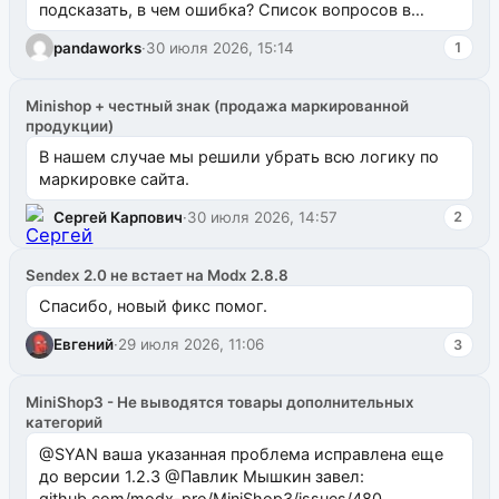
подсказать, в чем ошибка? Список вопросов в
одноименном разделе на modx.pro пока пуст, и,...
pandaworks
·
30 июля 2026, 15:14
1
Minishop + честный знак (продажа маркированной
продукции)
В нашем случае мы решили убрать всю логику по
маркировке сайта.
Сергей Карпович
·
30 июля 2026, 14:57
2
Sendex 2.0 не встает на Modx 2.8.8
Спасибо, новый фикс помог.
Евгений
·
29 июля 2026, 11:06
3
MiniShop3 - Не выводятся товары дополнительных
категорий
@SYAN ваша указанная проблема исправлена еще
до версии 1.2.3 @Павлик Мышкин завел:
github.com/modx-pro/MiniShop3/issues/480